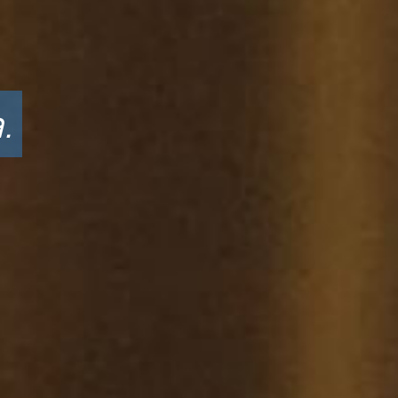
no,
Uz podršku,
problemi su 