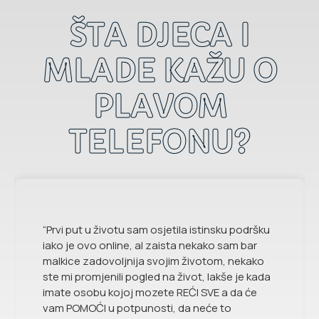
ŠTA DJECA I
MLADE KAŽU O
PLAVOM
TELEFONU?
“Prvi put u životu sam osjetila istinsku podršku
iako je ovo online, al zaista nekako sam bar
malkice zadovoljnija svojim životom, nekako
ste mi promjenili pogled na život, lakše je kada
imate osobu kojoj mozete REĆI SVE a da će
vam POMOĆI u potpunosti, da neće to