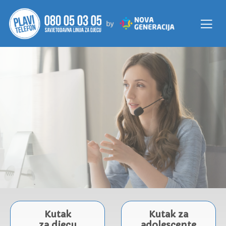
Kutak
Kutak za
za djecu
adolescente