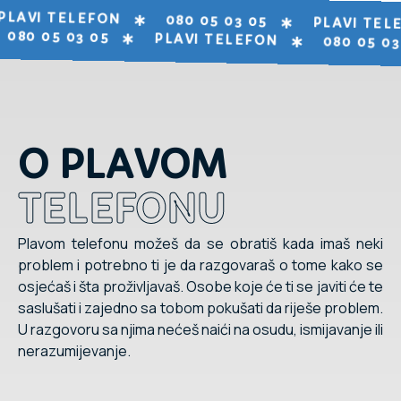
PLAVI TELEFON
080 05 03 05
PLAVI TEL
080 05 03 05
PLAVI TELEFON
080 05 03
O PLAVOM
TELEFONU
Plavom telefonu možeš da se obratiš kada imaš neki
problem i potrebno ti je da razgovaraš o tome kako se
osjećaš i šta proživljavaš. Osobe koje će ti se javiti će te
saslušati i zajedno sa tobom pokušati da riješe problem.
U razgovoru sa njima nećeš naići na osudu, ismijavanje ili
nerazumijevanje.