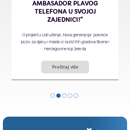
NOVA ZNANJA
U toku mjeseca februara održana je edukacija na kojoj
su naši savjetnici imali priliku da nadograde svoja
znanja o pružanju
Pročitaj više