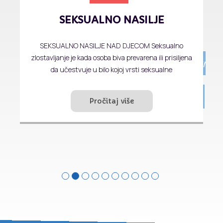
SEKSUALNI ODNOSI Seksom se naziva spolni odnos
između partnera sa ciljem reprodukcije i seksualnog
zadovoljstva. Seks i sve teme vezane
Obrati nam se besplatno,
Pročitaj više
anonimno i povjerljivo.