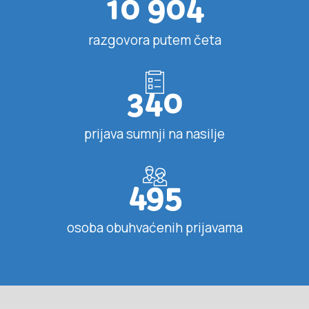
10 904
razgovora putem četa
340
prijava sumnji na nasilje
495
osoba obuhvaćenih prijavama