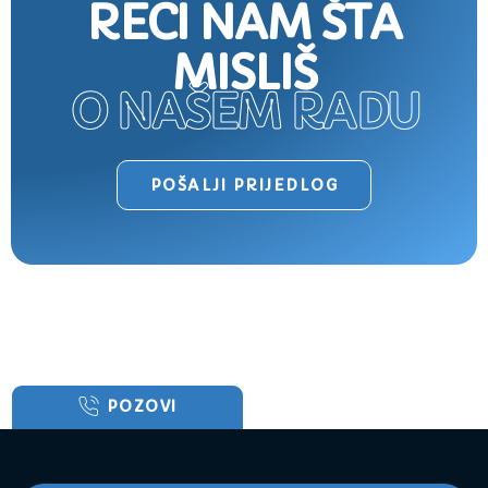
RECI NAM ŠTA
MISLIŠ
O NAŠEM RADU
POŠALJI PRIJEDLOG
POZOVI