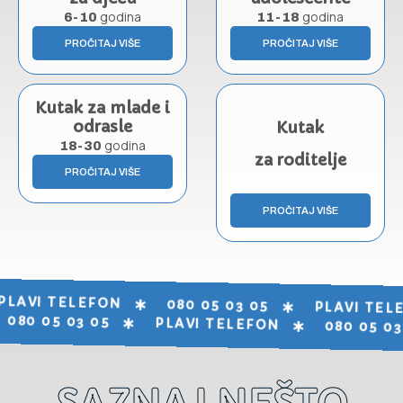
godina
godina
6-10
11-18
PROČITAJ VIŠE
PROČITAJ VIŠE
Kutak za mlade i
odrasle
Kutak
godina
18-30
za roditelje
PROČITAJ VIŠE
PROČITAJ VIŠE
PLAVI TELEFON
080 05 03 05
PLAVI TEL
080 05 03 05
PLAVI TELEFON
080 05 03