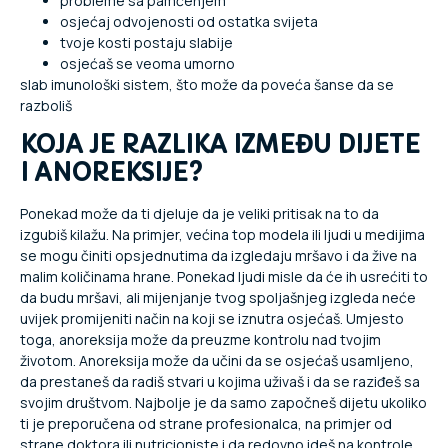
probleme sa pamćenjem
osjećaj odvojenosti od ostatka svijeta
tvoje kosti postaju slabije
osjećaš se veoma umorno
slab imunološki sistem, što može da poveća šanse da se
razboliš
KOJA JE RAZLIKA IZMEĐU DIJETE
I ANOREKSIJE?
Ponekad može da ti djeluje da je veliki pritisak na to da
izgubiš kilažu. Na primjer, većina top modela ili ljudi u medijima
se mogu činiti opsjednutima da izgledaju mršavo i da žive na
malim količinama hrane. Ponekad ljudi misle da će ih usrećiti to
da budu mršavi, ali mijenjanje tvog spoljašnjeg izgleda neće
uvijek promijeniti način na koji se iznutra osjećaš. Umjesto
toga, anoreksija može da preuzme kontrolu nad tvojim
životom. Anoreksija može da učini da se osjećaš usamljeno,
da prestaneš da radiš stvari u kojima uživaš i da se raziđeš sa
svojim društvom. Najbolje je da samo započneš dijetu ukoliko
ti je preporučena od strane profesionalca, na primjer od
strane doktora ili nutricioniste i da redovno ideš na kontrole.