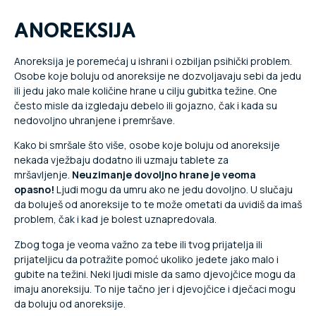
ANOREKSIJA
Anoreksija je poremećaj u ishrani i ozbiljan psihički problem.
Osobe koje boluju od anoreksije ne dozvoljavaju sebi da jedu
ili jedu jako male količine hrane u cilju gubitka težine. One
često misle da izgledaju debelo ili gojazno, čak i kada su
nedovoljno uhranjene i premršave.
Kako bi smršale što više, osobe koje boluju od anoreksije
nekada vježbaju dodatno ili uzmaju tablete za
mršavljenje.
Neuzimanje dovoljno hrane je veoma
opasno!
Ljudi mogu da umru ako ne jedu dovoljno. U slučaju
da boluješ od anoreksije to te može ometati da uvidiš da imaš
problem, čak i kad je bolest uznapredovala.
Zbog toga je veoma važno za tebe ili tvog prijatelja ili
prijateljicu da potražite pomoć ukoliko jedete jako malo i
gubite na težini. Neki ljudi misle da samo djevojčice mogu da
imaju anoreksiju. To nije tačno jer i djevojčice i dječaci mogu
da boluju od anoreksije.