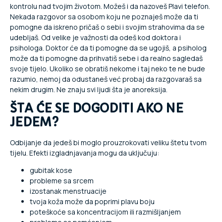
kontrolu nad tvojim životom. Možeš i da nazoveš Plavi telefon.
Nekada razgovor sa osobom koju ne poznaješ može da ti
pomogne da iskreno pričaš o sebi i svojim strahovima da se
udebljaš. Od velike je važnosti da odeš kod doktora i
psihologa. Doktor će da ti pomogne da se ugojiš, a psiholog
može da ti pomogne da prihvatiš sebe i da realno sagledaš
svoje tijelo. Ukoliko se obratiš nekome i taj neko te ne bude
razumio, nemoj da odustaneš već probaj da razgovaraš sa
nekim drugim. Ne znaju svi ljudi šta je anoreksija.
ŠTA ĆE SE DOGODITI AKO NE
JEDEM?
Odbijanje da jedeš bi moglo prouzrokovati veliku štetu tvom
tijelu. Efekti izgladnjavanja mogu da uključuju:
gubitak kose
probleme sa srcem
izostanak menstruacije
tvoja koža može da poprimi plavu boju
poteškoće sa koncentracijom ili razmišljanjem