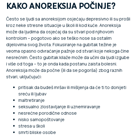
KAKO ANOREKSIJA POČINJE?
Često se ljudi sa anoreksijom osjećaju depresivno ili su prošli
kroz neke stresne situacije u školi ili kod kuće. Anoreksija
može da ljudima da osjećaj da su stvari pod njihovom
kontrolom – pogotovo ako se teško nose sa ostalim
dijelovima svog života. Fokusiranje na gubitak težine je
veoma opasno odvraćanje pažnje od stvari koje nekoga čine
nesrećnim. Često gubitak kilaže može da učini da ljudi izgube
i više od toga – to je onda kada postanu zaista bolesni.
Anoreksija može da počne (ili da se pogorša) zbog raznih
stvari, uključujući:
pritisak da budeš mršav ili mišljenja da će ti to donijeti
sreću ili ljubav
maltretiranje
seksualno zlostavljanje ili uznemiravanje
nesrećne porodične odnose
nisko samopoštovanje
stresa u školi
smrti bliske osobe