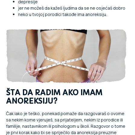
depresije
jer ne možeš da kažeš ljudima da se ne osjećaš dobro
neko u tvojoj porodici takođe ima anoreksiju.
ŠTA DA RADIM AKO IMAM
ANOREKSIJU?
Čak iako je teško, ponekad pomaže da razgovaraš o ovome
sa nekim kome vjeruješ, sa prijateljem, nekim iz porodice ili
familije, nastavnikom ili psihologom u školi. Razgovor o tome
je prvi korak kako bi se spriječilo da anoreksija preuzme