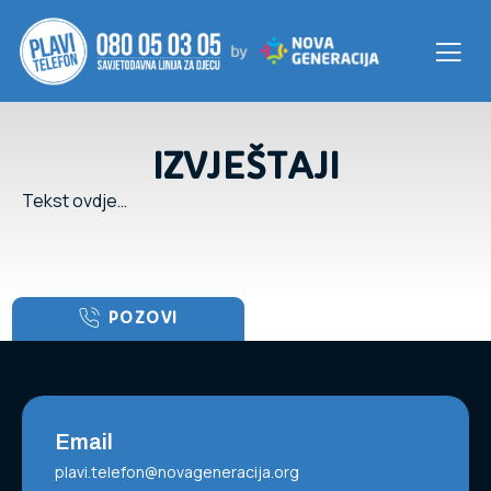
IZVJEŠTAJI
Tekst ovdje…
POZOVI
Email
plavi.telefon@novageneracija.org