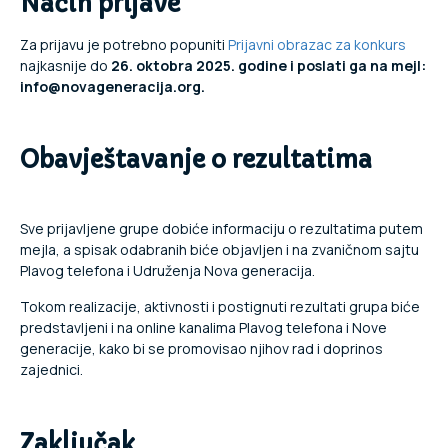
Način prijave
Za prijavu je potrebno popuniti
Prijavni obrazac za konkurs
najkasnije do
26. oktobra 2025. godine i poslati ga na mejl:
info@
novageneracija.org
.
Obavještavanje o rezultatima
Sve prijavljene grupe dobiće informaciju o rezultatima putem
mejla, a spisak odabranih biće objavljen i na zvaničnom sajtu
Plavog telefona i Udruženja Nova generacija.
Tokom realizacije, aktivnosti i postignuti rezultati grupa biće
predstavljeni i na online kanalima Plavog telefona i Nove
generacije, kako bi se promovisao njihov rad i doprinos
zajednici.
Zaključak