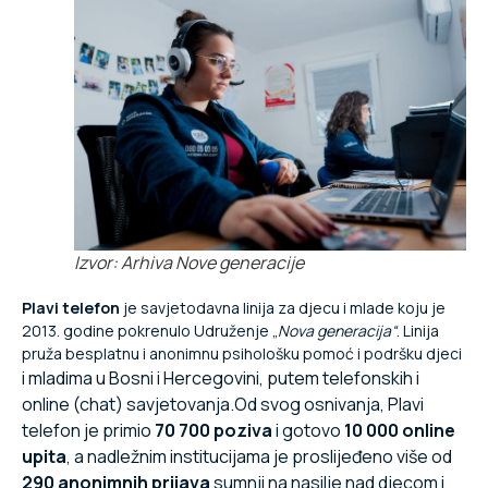
Izvor: Arhiva Nove generacije
Plavi telefon
je savjetodavna linija za djecu i mlade koju je
2013. godine pokrenulo Udruženje „
Nova generacija
“
. Linija
pruža besplatnu i anonimnu psihološku pomoć i podršku djeci
i mladima u Bosni i Hercegovini, putem telefonskih
i
online (chat) savjetovanja.
Od svog osnivanja, Plavi
telefon je primio
70
700 poziva
i gotovo
10
000 online
upita
, a nadležnim institucijama je proslijeđeno više od
290 anonimnih prijava
sumnji na nasilje nad djecom i