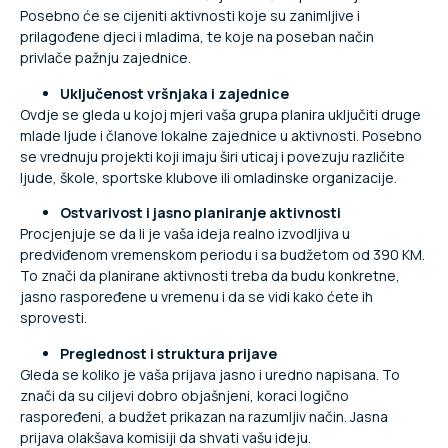
Posebno će se cijeniti aktivnosti koje su zanimljive i
prilagođene djeci i mladima, te koje na poseban način
privlače pažnju zajednice.
Uključenost vršnjaka i zajednice
Ovdje se gleda u kojoj mjeri vaša grupa planira uključiti druge
mlade ljude i članove lokalne zajednice u aktivnosti. Posebno
se vrednuju projekti koji imaju širi uticaj i povezuju različite
ljude, škole, sportske klubove ili omladinske organizacije.
Ostvarivost i jasno planiranje aktivnosti
Procjenjuje se da li je vaša ideja realno izvodljiva u
predviđenom vremenskom periodu i sa budžetom od 390 KM.
To znači da planirane aktivnosti treba da budu konkretne,
jasno raspoređene u vremenu i da se vidi kako ćete ih
sprovesti.
Preglednost i struktura prijave
Gleda se koliko je vaša prijava jasno i uredno napisana. To
znači da su ciljevi dobro objašnjeni, koraci logično
raspoređeni, a budžet prikazan na razumljiv način. Jasna
prijava olakšava komisiji da shvati vašu ideju.