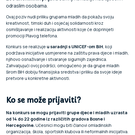
odraslim osobama.
Ovaj poziv nudi priliku grupama mladih da pokažu svoju
kreativnost, timski duh i osjećaj solidarnosti kroz
osmišljavanje i realizaciju aktivnosti koje će doprinijeti
promociji Plavog telefona.
Konkurs se realizuje
u saradnji s UNICEF-om BiH
, koji
podržava inicijative usmjerene na zaštitu prava djece i mladih,
njihovo osnaživanje i stvaranje sigurnijih zajednica.
Zahvaljujući ovoj podršci, omogućeno je da grupe mladih
širom BiH dobiju finansijska sredstva i priliku da svoje ideje
pretvore u konkretne aktivnosti.
Ko se može prijaviti?
Na konkurs se mogu prijaviti grupe djece i mladih uzrasta
od 14 do 22 godine iz različitih gradova Bosne i
Hercegovine.
Učesnici mogu biti članovi omladinskih
organizacija, škola, sportskih klubova ili neformalnih inicijativa.