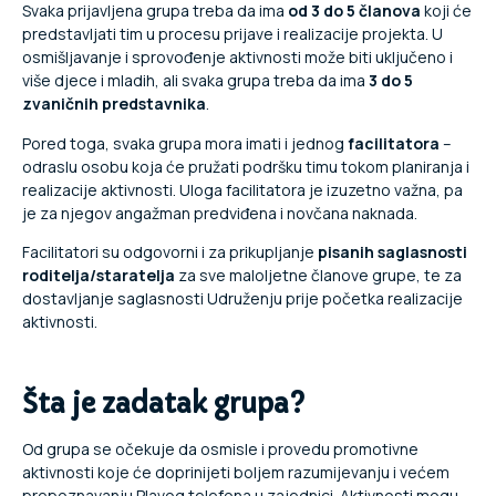
Svaka prijavljena grupa treba da ima
od 3 do 5 članova
koji će
predstavljati tim u procesu prijave i realizacije projekta. U
osmišljavanje i sprovođenje aktivnosti može biti uključeno i
više djece i mladih, ali svaka grupa treba da ima
3 do 5
zvaničnih predstavnika
.
Pored toga, svaka grupa mora imati i jednog
facilitatora
–
odraslu osobu koja će pružati podršku timu tokom planiranja i
realizacije aktivnosti. Uloga facilitatora je izuzetno važna, pa
je za njegov angažman predviđena i novčana naknada.
Facilitatori su odgovorni i za prikupljanje
pisanih saglasnosti
roditelja/staratelja
za sve maloljetne članove grupe, te za
dostavljanje saglasnosti Udruženju prije početka realizacije
aktivnosti.
Šta je zadatak grupa?
Od grupa se očekuje da osmisle i provedu promotivne
aktivnosti koje će doprinijeti boljem razumijevanju i većem
prepoznavanju Plavog telefona u zajednici. Aktivnosti mogu