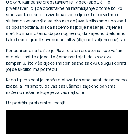
U okviru kampanje predstavljen je i video-spot, čiji je
prvenstveni cilj da podstakne na razmišljanje o tome koliko
smo zaista prisutni u životima svoje djece, koliko vidimo i
slušamo sve ono što se oko nas dešava, koliko smo upoznati
sa opasnostima, ali i da nađemo najbolje rješenje, vrijeme i
riječi kojima možemo da pomognemo, da zajedno djelujemo
kako bismo gradili savremeno, ali zaštićeno i voljeno društvo.
Ponosni smo na to što je Plavi telefon prepoznat kao važan
subjekt zaštite djece, te ćemo nastojati da, kroz ovu
kampanju, što više djece i mladih sazna za ovu uslugu i obrati
joj se ukoliko ima potrebu.
Kada trpimo nasilje, može djelovati da smo sami i da nemamo
izlaza, ali mi smo tu da vas saslušamo i zajedno sa vama
nađemo rješenje koje je za vas najbolje.
Uz podršku problemi su manji!