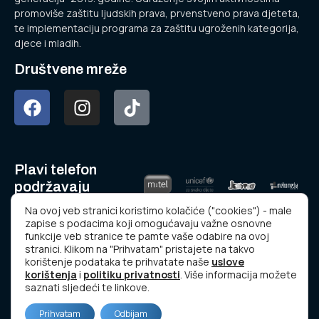
promoviše zaštitu ljudskih prava, prvenstveno prava djeteta,
te implementaciju programa za zaštitu ugroženih kategorija,
djece i mladih.
Društvene mreže
Plavi telefon
podržavaju
Na ovoj veb stranici koristimo kolačiće ("cookies") - male
zapise s podacima koji omogućavaju važne osnovne
funkcije veb stranice te pamte vaše odabire na ovoj
stranici. Klikom na "Prihvatam" pristajete na takvo
korištenje podataka te prihvatate naše
uslove
korištenja
i
politiku privatnosti
. Više informacija možete
www.plavitelefon.ba
saznati sljedeći te linkove.
© Copyright 2023 Udruženje “NOVA GENERACIJA”.
Prihvatam
Odbijam