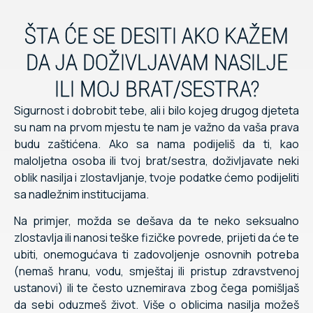
ŠTA ĆE SE DESITI AKO KAŽEM
DA JA DOŽIVLJAVAM NASILJE
ILI MOJ BRAT/SESTRA?
Sigurnost i dobrobit tebe, ali i bilo kojeg drugog djeteta
su nam na prvom mjestu te nam je važno da vaša prava
budu zaštićena. Ako sa nama podijeliš da ti, kao
maloljetna osoba ili tvoj brat/sestra, doživljavate neki
oblik nasilja i zlostavljanje, tvoje podatke ćemo podijeliti
sa nadležnim institucijama.
Na primjer, možda se dešava da te neko seksualno
zlostavlja ili nanosi teške fizičke povrede, prijeti da će te
ubiti, onemogućava ti zadovoljenje osnovnih potreba
(nemaš hranu, vodu, smještaj ili pristup zdravstvenoj
ustanovi) ili te često uznemirava zbog čega pomišljaš
da sebi oduzmeš život. Više o oblicima nasilja možeš