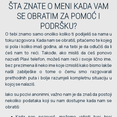
ŠTA ZNATE O MENI KADA VAM
SE OBRATIM ZA POMOĆ I
PODRŠKU?
O tebi znamo samo onoliko koliko ti podijeliš sa nama u
toku razgovora. Kada nam se obratiš, pitaćemo te kojeg
si pola i koliko imaš godina, ali na tebi je da odlučiš da li
ćeš nam to reći. Takođe, ako misliš da ćeš ponovo
nazvati Plavi telefon, možeš nam reći i svoje lično ime,
bez prezimena ili neko ime koje izmisliš kako bismo lakše
našli zabilješke o tome o čemu smo razgovarali
prethodnih puta i bolje razumjeli kompletnu situaciju u
kojoj se nalaziš.
Iako su pozivi anonimni, važno nam je da znaš da postoji
nekoliko podataka koji su nam dostupne kada nam se
obratiš:
Kada nas pozoveš, možemo vidjeti tvoj broj