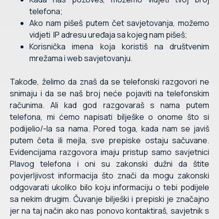
telefona;
Ako nam pišeš putem čet savjetovanja, možemo
vidjeti IP adresu uređaja sa kojeg nam pišeš;
Korisnička imena koja koristiš na društvenim
mrežama i web savjetovanju.
Takođe, želimo da znaš da se telefonski razgovori ne
snimaju i da se naš broj neće pojaviti na telefonskim
računima. Ali kad god razgovaraš s nama putem
telefona, mi ćemo napisati bilješke o onome što si
podijelio/-la sa nama. Pored toga, kada nam se javiš
putem četa ili mejla, sve prepiske ostaju sačuvane.
Evidencijama razgovora imaju pristup samo savjetnici
Plavog telefona i oni su zakonski dužni da štite
povjerljivost informacija što znači da mogu zakonski
odgovarati ukoliko bilo koju informaciju o tebi podijele
sa nekim drugim. Čuvanje bilješki i prepiski je značajno
jer na taj način ako nas ponovo kontaktiraš, savjetnik s