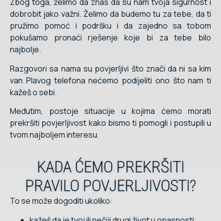
Zbog toga, želimo da znaš da su nam tvoja sigurnost i
dobrobit jako važni. Želimo da budemo tu za tebe, da ti
pružimo pomoć i podršku i da zajedno sa tobom
pokušamo pronaći rješenje koje bi za tebe bilo
najbolje.
Razgovori sa nama su povjerljivi što znači da ni sa kim
van Plavog telefona nećemo podijeliti ono što nam ti
kažeš o sebi.
Međutim, postoje situacije u kojima ćemo morati
prekršiti povjerljivost kako bismo ti pomogli i postupili u
tvom najboljem interesu.
KADA ĆEMO PREKRŠITI
PRAVILO POVJERLJIVOSTI?
To se može dogoditi ukoliko:
kažeš da je tvoj ili nečiji drugi život u opasnosti;