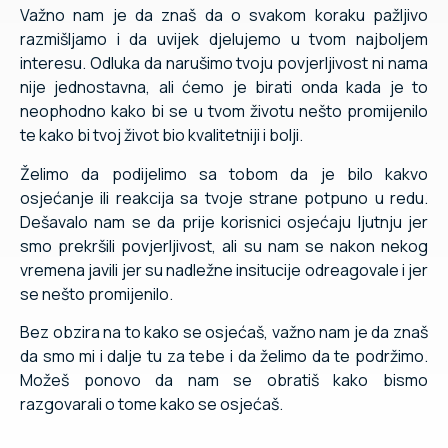
Važno nam je da znaš da o svakom koraku pažljivo
razmišljamo i da uvijek djelujemo u tvom najboljem
interesu. Odluka da narušimo tvoju povjerljivost ni nama
nije jednostavna, ali ćemo je birati onda kada je to
neophodno kako bi se u tvom životu nešto promijenilo
te kako bi tvoj život bio kvalitetniji i bolji.
Želimo da podijelimo sa tobom da je bilo kakvo
osjećanje ili reakcija sa tvoje strane potpuno u redu.
Dešavalo nam se da prije korisnici osjećaju ljutnju jer
smo prekršili povjerljivost, ali su nam se nakon nekog
vremena javili jer su nadležne insitucije odreagovale i jer
se nešto promijenilo.
Bez obzira na to kako se osjećaš, važno nam je da znaš
da smo mi i dalje tu za tebe i da želimo da te podržimo.
Možeš ponovo da nam se obratiš kako bismo
razgovarali o tome kako se osjećaš.