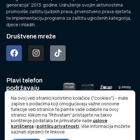
generacija” 2013. godine. Udruženje svojim aktivnostima
promoviše zaštitu ljudskih prava, prvenstveno prava djeteta,
te implementaciju programa za zaštitu ugroženih kategorija,
djece i mladih.
Društvene mreže
Plavi telefon
podržavaju
Na ovoj veb stranici koristimo kolačiće ("cookies") - male
zapise s podacima koji omogućavaju važne osnovne
funkcije veb stranice te pamte vaše odabire na ovoj
stranici. Klikom na "Prihvatam" pristajete na takvo
korištenje podataka te prihvatate naše
uslove
korištenja
i
politiku privatnosti
. Više informacija možete
www.plavitelefon.ba
saznati sljedeći te linkove.