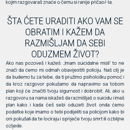
kojim razgovaraš znaće o čemu si ranije pričao/-la.
ŠTA ĆETE URADITI AKO VAM SE
OBRATIM I KAŽEM DA
RAZMIŠLJAM DA SEBI
ODUZMEM ŽIVOT?
Ako nas pozoveš i kažeš: „Imam suicidalne misli“ to ne
znači da ćemo mi odmah obavijestiti policiju. Naš cilj je
da budemo tu za tebe, da ti pružimo psihološku pomoć i
da kroz razgovor pokušamo da napravimo sa tobom
plan koji će značiti tvoju sigurnost i dobrobit. Ali, ako u
razgovoru sa nama iskažeš da razmišljaš o suicidu i imaš
plan kako i kada ćeš sebi oduzeti život onda ćemo
podatke koje imamo o tebi
podijeliti sa policijom kako bi
oni pokušali da te lociraju i spriječe tvoju smrt ili ozbiljne
ozljede.