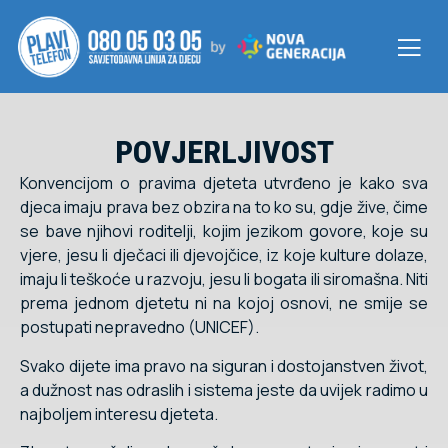
POVJERLJIVOST
Konvencijom o pravima djeteta utvrđeno je kako sva
djeca imaju prava bez obzira na to ko su, gdje žive, čime
se bave njihovi roditelji, kojim jezikom govore, koje su
vjere, jesu li dječaci ili djevojčice, iz koje kulture dolaze,
imaju li teškoće u razvoju, jesu li bogata ili siromašna. Niti
prema jednom djetetu ni na kojoj osnovi, ne smije se
postupati nepravedno (UNICEF).
Svako dijete ima pravo na siguran i dostojanstven život,
a dužnost nas odraslih i sistema jeste da uvijek radimo u
najboljem interesu djeteta.