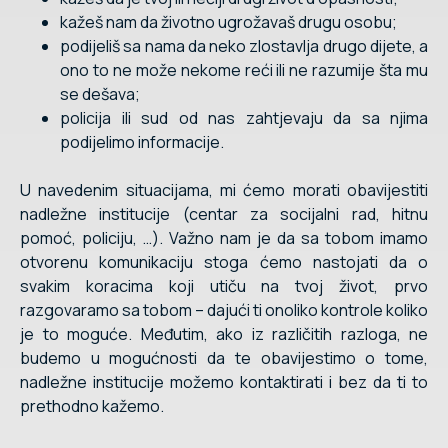
kažeš nam da životno ugrožavaš drugu osobu;
podijeliš sa nama da neko zlostavlja drugo dijete, a
ono to ne može nekome reći ili ne razumije šta mu
se dešava;
policija ili sud od nas zahtjevaju da sa njima
podijelimo informacije.
U navedenim situacijama, mi ćemo morati obavijestiti
nadležne institucije (centar za socijalni rad, hitnu
pomoć, policiju, …). Važno nam je da sa tobom imamo
otvorenu komunikaciju stoga ćemo nastojati da o
svakim koracima koji utiču na tvoj život, prvo
razgovaramo sa tobom – dajući ti onoliko kontrole koliko
je to moguće. Međutim, ako iz različitih razloga, ne
budemo u mogućnosti da te obavijestimo o tome,
nadležne institucije možemo kontaktirati i bez da ti to
prethodno kažemo.