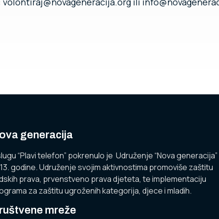
l: volontiraj@novageneracija.org ili info@novagenerac
ova generacija
lugu “Plavi telefon” pokrenulo je Udruženje “Nova generacija”
13. godine. Udruženje svojim aktivnostima promoviše zaštitu
udskih prava, prvenstveno prava djeteta, te implementaciju
ograma za zaštitu ugroženih kategorija, djece i mladih.
ruštvene mreže