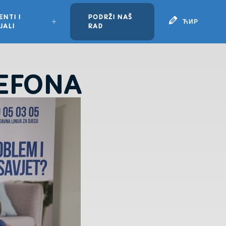
NTI I
PODRŽI NAŠ
ЋИР
JALI
RAD
LEFONA