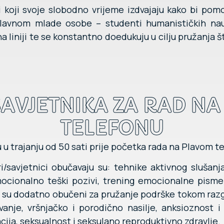
ri koji svoje slobodno vrijeme izdvajaju kako bi po
avnom mlade osobe – studenti humanističkih nauk
 liniji te se konstantno doedukuju u cilju pružanja št
AVJETNIKA ZA RAD N
TELEFONU
u u trajanju od 50 sati prije početka rada na Plavom t
i/savjetnici obučavaju su: tehnike aktivnog slušan
ocionalno teški pozivi, trening emocionalne pismen
 su dodatno obučeni za pružanje podrške tokom razg
anje, vršnjačko i porodično nasilje, anksioznost i 
ija, seksualnost i seksulano reproduktivno zdravlje.