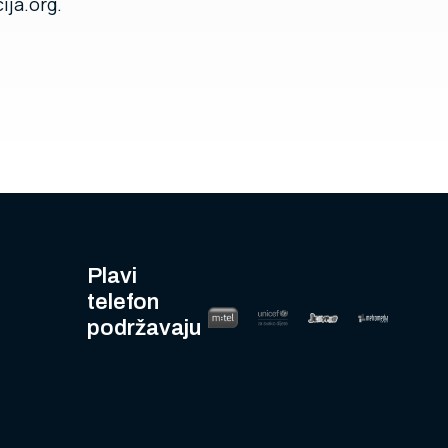
ija.org.
Plavi
telefon
podržavaju