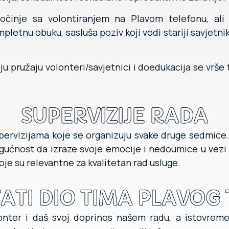
očinje sa volontiranjem na Plavom telefonu, al
pletnu obuku, sasluša poziv koji vodi stariji savjetn
oju pružaju volonteri/savjetnici i doedukacija se vrš
SUPERVIZIJE RADA
supervizijama koje se organizuju svake druge sedmice.
gućnost da izraze svoje emocije i nedoumice u vezi
je su relevantne za kvalitetan rad usluge.
ATI DIO TIMA PLAVOG
lonter i daš svoj doprinos našem radu, a istovrem