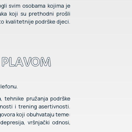
mogli svim osobama kojima je
a koji su prethodni prošli
o kvalitetnije podrške djeci.
A PLAVOM
elefonu.
ja, tehnike pružanja podrške
osti i trening asertivnosti.
ovora koji obuhvataju teme:
depresija, vršnjački odnosi,