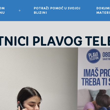
VOM
POTRAŽI POMOĆ U SVOJOJ
DOKUME
ONU
BLIZINI
MATERI
TNICI PLAVOG TE