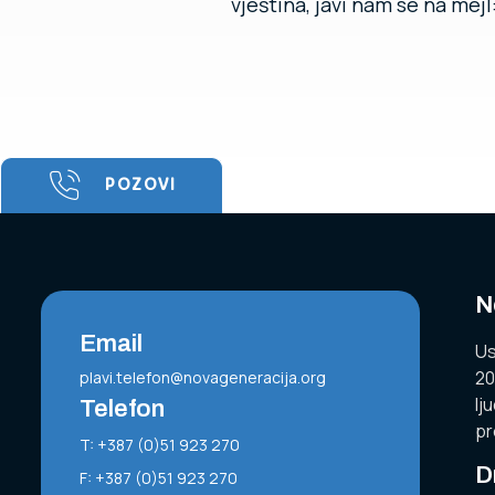
vještina, javi nam se na mej
POZOVI
N
Email
Us
20
plavi.telefon@novageneracija.org
lj
Telefon
pr
T: +387 (0)51 923 270
D
F: +387 (0)51 923 270