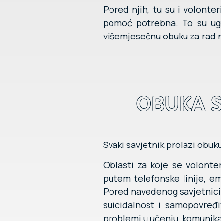
Pored njih, tu su i volonte
pomoć potrebna. To su ugl
višemjesečnu obuku za rad na
OBUKA S
Svaki savjetnik prolazi obuk
Oblasti za koje se volonter
putem telefonske linije, em
Pored navedenog savjetnici
suicidalnost i samopovređiv
problemi u učenju, komunikac