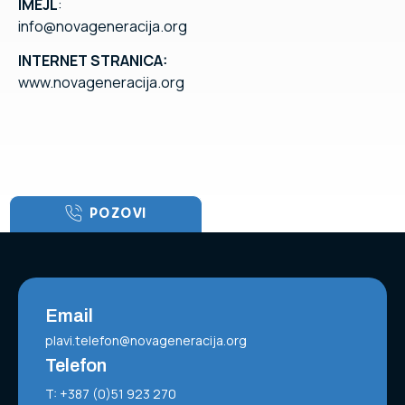
IMEJL
:
info@novageneracija.org
INTERNET STRANICA:
www.novageneracija.org
POZOVI
Email
plavi.telefon@novageneracija.org
Telefon
T: +387 (0)51 923 270