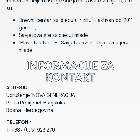
implementaciji tri usluge socijalne zaštite za djecu, a to
su:
Dnevni centar za djecu u riziku – aktivan od 2011.
godine;
Savjetovalište za djecu i mlade;
“Plavi telefon” – Savjetodavna linija za djecu i
mlade.
INFORMACIJE ZA
KONTAKT
ADRESA:
Udruženje “NOVA GENERACIJA”
Petra Pecije 43, Banjaluka
Bosna i Hercegovina
TELEFONI:
T: +387 (0)51 923 270