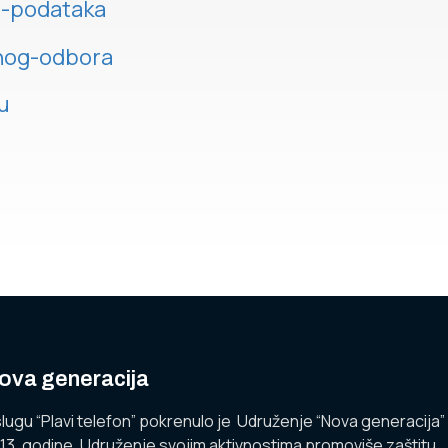
ih-podataka
vnog-odbora
u
ova generacija
lugu “Plavi telefon” pokrenulo je Udruženje “Nova generacija”
13. godine. Udruženje svojim aktivnostima promoviše zaštitu