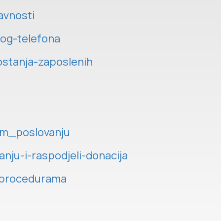
avnosti
vog-telefona
ostanja-zaposlenih
kom_poslovanju
anju-i-raspodjeli-donacija
m-procedurama