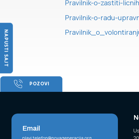
Pravilnik-o-zastiti-licn
Pravilnik-o-radu-upra
Pravilnik_o_volontiranj
NAPUSTI SAJT
POZOVI
N
Email
Us
20
plavi.telefon@novageneracija.org