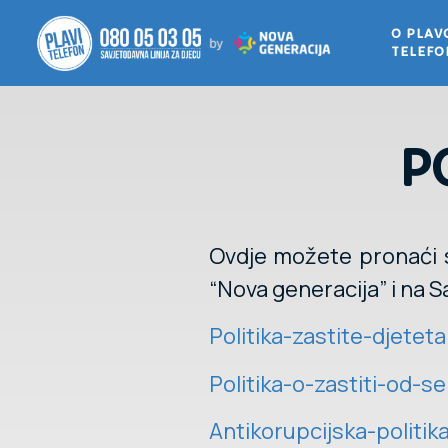
O PLA
TELEF
P
Ovdje možete pronaći s
“Nova generacija” i na Sa
Politika-zastite-djeteta
Politika-o-zastiti-od-se
Antikorupcijska-politik