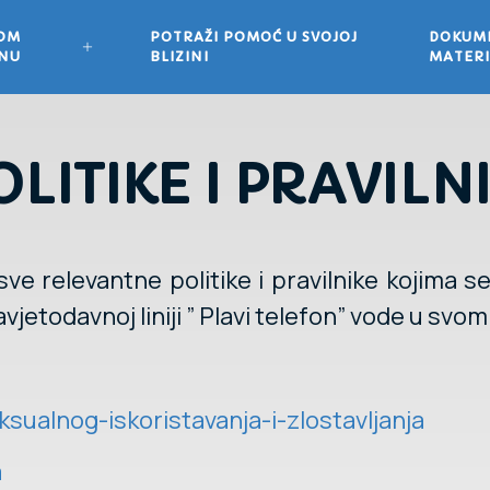
VOM
POTRAŽI POMOĆ U SVOJOJ
DOKUME
ONU
BLIZINI
MATERI
OLITIKE I PRAVILNI
ve relevantne politike i pravilnike kojima s
vjetodavnoj liniji ” Plavi telefon” vode u svom
ksualnog-iskoristavanja-i-zlostavljanja
a