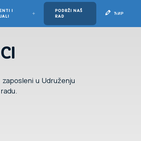
NTI I
PODRŽI NAŠ
ЋИР
JALI
RAD
CI
e zaposleni u Udruženju
 radu.