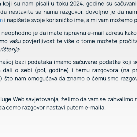
a koji su nam pisali u toku 2024. godine su sačuvani
 da nastavite sa nama razgovor, dovoljno je da nam
m
i napišete svoje korisničko ime, a mi vam možemo p
, neophodno je da imate ispravnu e-mail adresu kako
mo vašu povjerljivost te više o tome možete pročit
rištenja
.
u našoj bazi podataka imamo sačuvane podatke koji 
dali o sebi (pol, godine) i temu razgovora (na pr
st) što nam omogućava da znamo o čemu smo razgova
 usluge Web savjetovanja, želimo da vam se zahvalimo 
da ćemo razgovor nastavi putem e-maila.