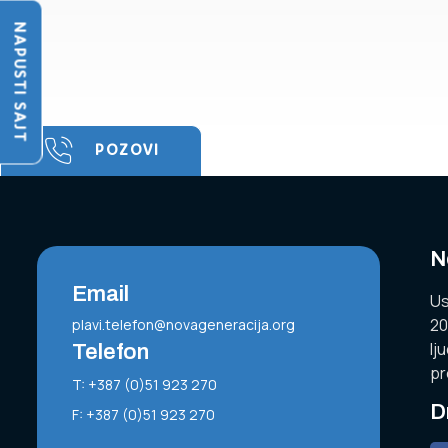
NAPUSTI SAJT
POZOVI
N
Email
Us
20
plavi.telefon@novageneracija.org
lj
Telefon
pr
T: +387 (0)51 923 270
D
F: +387 (0)51 923 270