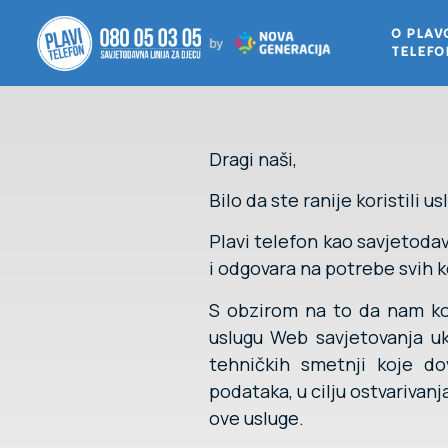
O PLA
TELEF
Dragi naši,
Bilo da ste ranije koristili
Plavi telefon kao savjetodav
i odgovara na potrebe svih 
S obzirom na to da nam kor
uslugu Web savjetovanja uk
tehničkih smetnji koje do
podataka, u cilju ostvarivan
ove usluge.