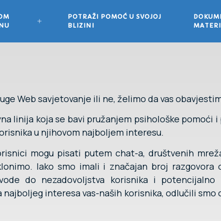
VOM
POTRAŽI POMOĆ U SVOJOJ
DOKUME
ONU
BLIZINI
MATERI
 usluge Web savjetovanje ili ne, želimo da vas obavjes
na linija koja se bavi pružanjem psihološke pomoći i 
korisnika u njihovom najboljem interesu.
isnici mogu pisati putem chat-a, društvenih mreža 
lonimo. Iako smo imali i značajan broj razgovora
vode do nezadovoljstva korisnika i potencijalno m
ja najboljeg interesa vas-naših korisnika, odlučili smo