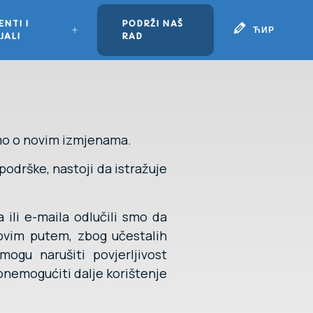
NTI I
PODRŽI NAŠ
ЋИР
JALI
RAD
timo o novim izmjenama.
podrške, nastoji da istražuje
ili e-maila odlučili smo da
 ovim putem, zbog učestalih
ogu narušiti povjerljivost
 onemogućiti dalje korištenje