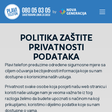
POLITIKA ZAŠTITE
PRIVATNOSTI
PODATAKA
Plavi telefon preduzime određene sigurnosne mjere sa
ciljem očuvanja bezbjednosti informacija koje su nam
dostupne o korisnicima naših usluga.
Privatnost svake osobe koja posjeti našu web stranicu i
koristi naše usluge nam je veoma važna te iz tog
razloga želimo da budete upoznati s načinom na koji
prikupljamo, koristimo i dijelimo podatke koje su nam
dostupne o vama.