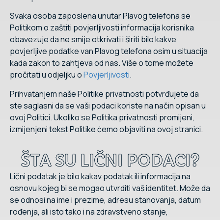
Svaka osoba zaposlena unutar Plavog telefona se
Politikom o zaštiti povjerljivosti informacija korisnika
obavezuje da ne smije otkrivati i širiti bilo kakve
povjerljive podatke van Plavog telefona osim u situacija
kada zakon to zahtjeva od nas. Više o tome možete
pročitati u odjeljku o
Povjerljivosti
.
Prihvatanjem naše Politike privatnosti potvrđujete da
ste saglasni da se vaši podaci koriste na način opisan u
ovoj Politici. Ukoliko se Politika privatnosti promijeni,
izmijenjeni tekst Politike ćemo objaviti na ovoj stranici.
ŠTA SU LIČNI PODACI?
Lični podatak je bilo kakav podatak ili informacija na
osnovu kojeg bi se mogao utvrditi vaš identitet. Može da
se odnosi na ime i prezime, adresu stanovanja, datum
rođenja, ali isto tako i na zdravstveno stanje,