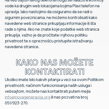
Na veb sajtu Plavog telefona mogu se nalaziti linkovi koji
vode ka drugim web lokacijama kojima Plavi telefon ne
upravlja. Iako nastojimo da osiguramo da se radi o
sigurnim poveznicama, ne možemo kontrolisati kako
navedene web stranice prikupljaju informacije ili šta
rade s njima. Ako ne znate koje podatke web stranica
prikuplja, važno je da pročitate i njihovu politiku
privatnost te s opreznošću pristupite istraživanju
navedene stranice.
KAKO NAS MOŽETE
KONTAKTIRATI
Ukoliko imate bilo kakvih pitanja u vezi sa ovom Politikom
privatnosti, načinom funkcionisanja naših usluga i
vebsajtom, možete nas kontaktirati putem mejla
info@novageneracija.org
ili nas pozvati na broj
051/923-270.