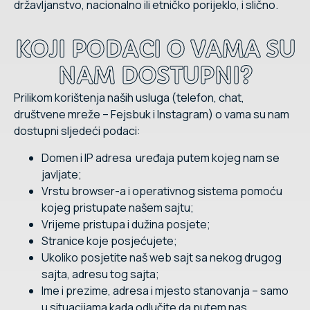
državljanstvo, nacionalno ili etničko porijeklo, i slično.
KOJI PODACI O VAMA SU
NAM DOSTUPNI?
Prilikom korištenja naših usluga (telefon, chat,
društvene mreže – Fejsbuk i Instagram) o vama su nam
dostupni sljedeći podaci:
Domen i IP adresa uređaja putem kojeg nam se
javljate;
Vrstu browser-a i operativnog sistema pomoću
kojeg pristupate našem sajtu;
Vrijeme pristupa i dužina posjete;
Stranice koje posjećujete;
Ukoliko posjetite naš web sajt sa nekog drugog
sajta, adresu tog sajta;
Ime i prezime, adresa i mjesto stanovanja – samo
u situacijama kada odlučite da putem nas