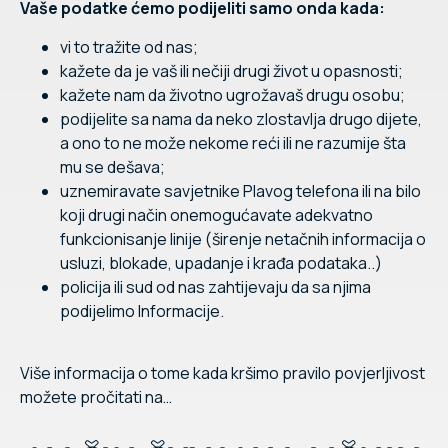
Vaše podatke ćemo podijeliti samo onda kada:
vi to tražite od nas;
kažete da je vaš ili nečiji drugi život u opasnosti;
kažete nam da životno ugrožavaš drugu osobu;
podijelite sa nama da neko zlostavlja drugo dijete,
a ono to ne može nekome reći ili ne razumije šta
mu se dešava;
uznemiravate savjetnike Plavog telefona ili na bilo
koji drugi način onemogućavate adekvatno
funkcionisanje linije (širenje netačnih informacija o
usluzi, blokade, upadanje i krađa podataka..)
policija ili sud od nas zahtijevaju da sa njima
podijelimo Informacije.
Više informacija o tome kada kršimo pravilo povjerljivost
možete pročitati na…