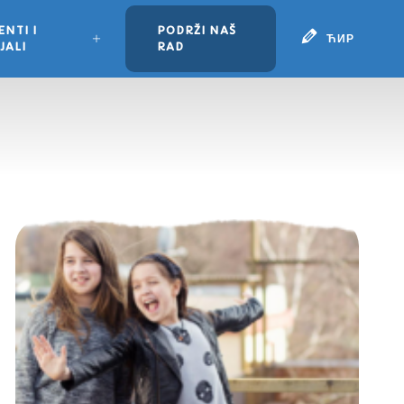
NTI I
PODRŽI NAŠ
ЋИР
JALI
RAD