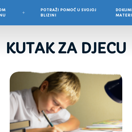
VOM
POTRAŽI POMOĆ U SVOJOJ
DOKUME
ONU
BLIZINI
MATERI
KUTAK ZA DJECU