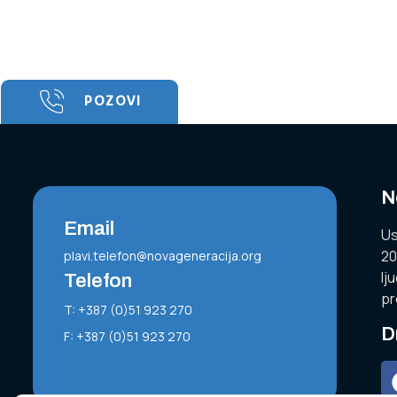
POZOVI
N
Email
Us
20
plavi.telefon@novageneracija.org
lj
Telefon
pr
T: +387 (0)51 923 270
D
F: +387 (0)51 923 270