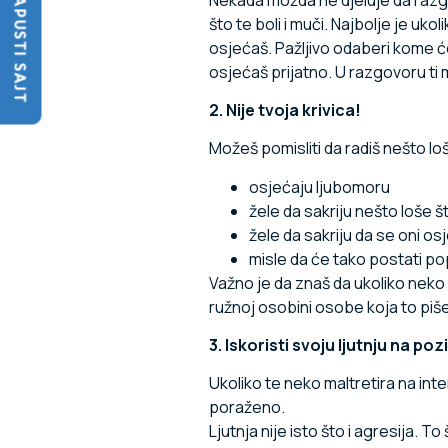
NAPUSTI SAJT
što te boli i muči. Najbolje je uk
osjećaš. Pažljivo odaberi kome će
osjećaš prijatno. U razgovoru ti m
2. Nije tvoja krivica!
Možeš pomisliti da radiš nešto lo
osjećaju ljubomoru
žele da sakriju nešto loše 
žele da sakriju da se oni osj
misle da će tako postati pop
Važno je da znaš da ukoliko neko 
ružnoj osobini osobe koja to piše,
3. Iskoristi svoju ljutnju na poz
Ukoliko te neko maltretira na int
poraženo.
Ljutnja nije isto što i agresija. T