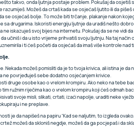
nešto takvo, onda ljutnja postaje problem. Pokušaj da osjetiš svo
iše razumiješ. Možeš da crtaš kada se osjećaš ljutito ili da pi
 da se osjećaš bolje. To može biti trčanje, plakanje nakon koje
e sa drugarima. Iskoristi energiju ljutnje da uradiš nešto dobr
da ne iskazuješ svoj bijes na internetu. Pokušaj da se ne vidi da 
 učiniš i da u isto vrijeme prihvatiš svoju ljutnju. Na taj način
uznemirila i ti ćeš početi da osjećaš da imaš više kontrole nad 
lje.
. Nekada možeš pomisliti da je to tvoja krivica, ali istina je da 
i da ne povrjeđuješ sebe dodatno osjećanjem krivice.
sti druge osobe kao o vrelom krompiru. Ako neko na tebe baci 
i o tim ružnim riječima kao o vrelom krompiru koji ćeš odmah baci
vati svoje misli, slikati, crtati, izaći napolje, uraditi neke vjež
okupiraju i ne preplave.
tnosti je da napišeš na papiru “Kad se naljutim, to izgleda ovak
a crtež možeš da skloniš negdje, možeš da ga pocjepaš i da skl