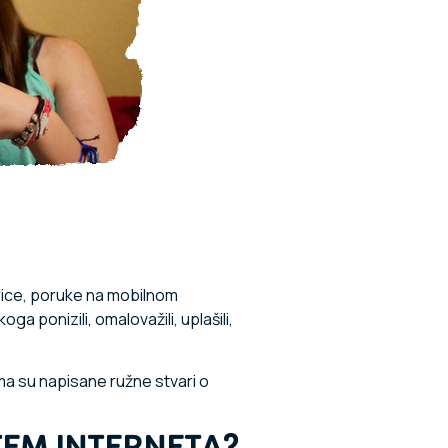
igrice, poruke na mobilnom
a ponizili, omalovažili, uplašili,
ima su napisane ružne stvari o
TEM INTERNETA?