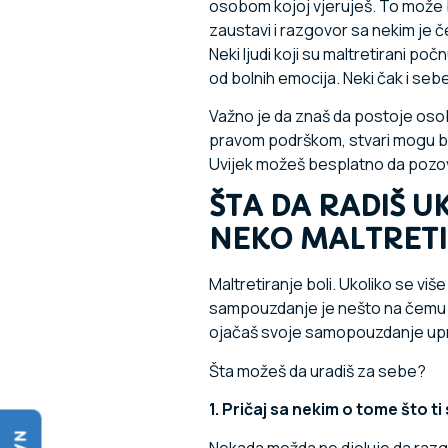
osobom kojoj vjeruješ. To može bit
zaustavi i razgovor sa nekim je č
Neki ljudi koji su maltretirani počn
od bolnih emocija. Neki čak i sebe 
Važno je da znaš da postoje osob
pravom podrškom, stvari mogu bit
Uvijek možeš besplatno da pozove
ŠTA DA RADIŠ U
NEKO MALTRETI
Maltretiranje boli. Ukoliko se viš
sampouzdanje je nešto na čemu mo
ojačaš svoje samopouzdanje uprkos
Šta možeš da uradiš za sebe?
1. Pričaj sa nekim o tome što t
Nekada možda ne djeluje da raz