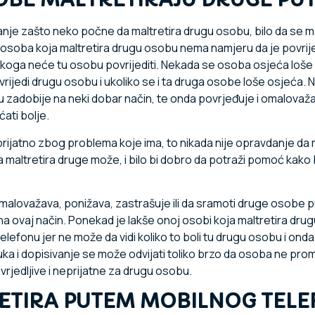
anje zašto neko počne da maltretira drugu osobu, bilo da se ma
d osoba koja maltretira drugu osobu nema namjeru da je povrijedi
nekoga neće tu osobu povrijediti. Nekada se osoba osjeća loše u
 povrijedi drugu osobu i ukoliko se i ta druga osobe loše osjeća.
ju zadobije na neki dobar način, te onda povrjeđuje i omalovaž
ati bolje.
rijatno zbog problema koje ima, to nikada nije opravdanje da
maltretira druge može, i bilo bi dobro da potraži pomoć kako b
malovažava, ponižava, zastrašuje ili da sramoti druge osobe p
 na ovaj način. Ponekad je lakše onoj osobi koja maltretira dru
telefonu jer ne može da vidi koliko to boli tu drugu osobu i on
ka i dopisivanje se može odvijati toliko brzo da osoba ne promis
 uvrjedljive i neprijatne za drugu osobu.
ETIRA PUTEM MOBILNOG TELEF