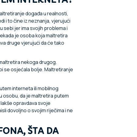
ltretiranje događa u realnosti,
 i to čine iz neznanja, vjerujući
 sebi jer ima svojih problema i
 Nekada je osoba koja maltretira
ava druge vjerujući da će tako
 maltretira nekoga drugog.
i se osjećala bolje. Maltretiranje
utem interneta ili mobilnog
gu osobu, da je maltretira putem
da lakše opravdava svoje
li dovoljno o svojim riječima i ne
ONA, ŠTA DA