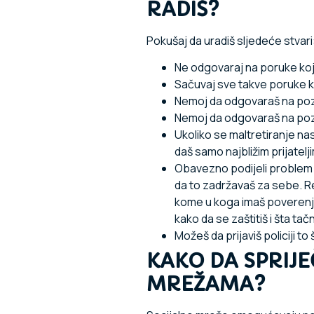
RADIŠ?
Pokušaj da uradiš sljedeće stvari
Ne odgovaraj na poruke koje
Sačuvaj sve takve poruke ko
Nemoj da odgovaraš na pozi
Nemoj da odgovaraš na poziv
Ukoliko se maltretiranje nas
daš samo najbližim prijatelj
Obavezno podijeli problem s
da to zadržavaš za sebe. Reci
kome u koga imaš poverenj
kako da se zaštitiš i šta tačn
Možeš da prijaviš policiji to
KAKO DA SPRIJE
MREŽAMA?