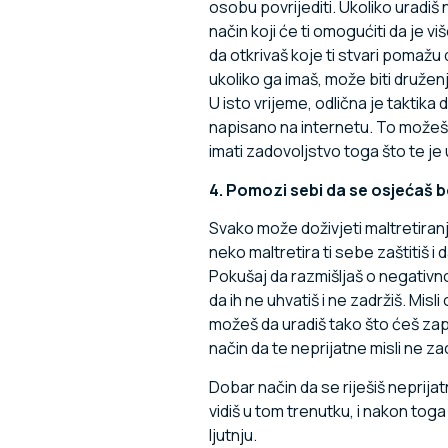
osobu povrijediti. Ukoliko uradiš 
način koji će ti omogućiti da je v
da otkrivaš koje ti stvari pomažu
ukoliko ga imaš, može biti druženj
U isto vrijeme, odlična je taktika 
napisano na internetu. To možeš da
imati zadovoljstvo toga što te je 
4. Pomozi sebi da se osjećaš bo
Svako može doživjeti maltretiranje
neko maltretira ti sebe zaštitiš 
Pokušaj da razmišljaš o negativno
da ih ne uhvatiš i ne zadržiš. Misl
možeš da uradiš tako što ćeš zapisi
način da te neprijatne misli ne za
Dobar način da se riješiš neprija
vidiš u tom trenutku, i nakon tog
ljutnju.