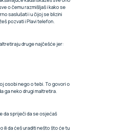
 sve o čemu razmišljaš i kako se
saslušati i u čijoj se blizini
eš pozvati i Plavi telefon.
ltretiraju druge najčešće jer:
toj osobi nego o tebi. To govori o
da ga neko drugi maltretira.
e da spriječi da se osjećaš
 ili da ćeš uraditi nešto što će tu