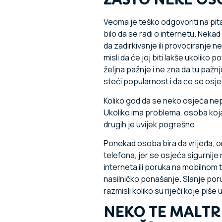
Veoma je teško odgovoriti na pit
bilo da se radi o internetu. Neka
da zadirkivanje ili provociranje 
misli da će joj biti lakše ukoliko
željna pažnje i ne zna da tu pažn
steći popularnost i da će se osjeć
Koliko god da se neko osjeća nep
Ukoliko ima problema, osoba koja 
drugih je uvijek pogrešno.
Ponekad osoba bira da vrijeđa, o
telefona, jer se osjeća sigurnije
interneta ili poruka na mobilnom 
nasilničko ponašanje. Slanje poru
razmisli koliko su riječi koje piše
NEKO TE MALTR