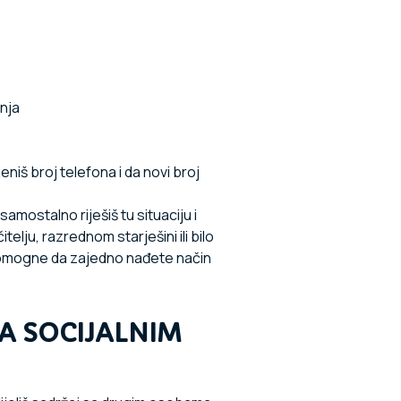
enja
eniš broj telefona i da novi broj
mostalno riješiš tu situaciju i
telju, razrednom starješini ili bilo
pomogne da zajedno nađete način
NA SOCIJALNIM