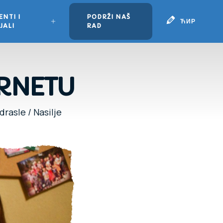
NTI I
PODRŽI NAŠ
ЋИР
JALI
RAD
ERNETU
odrasle
/
Nasilje