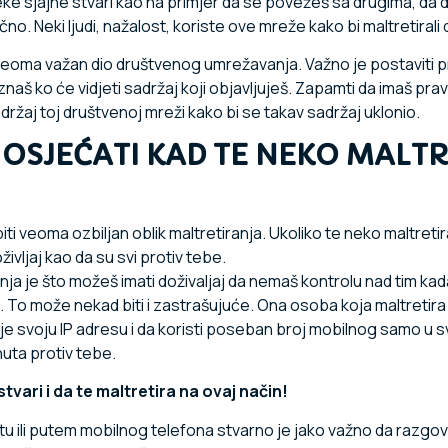
 sjajne stvari kao na primjer da se povežeš sa drugima, da d
slično. Neki ljudi, nažalost, koriste ove mreže kako bi maltretirali
 veoma važan dio društvenog umrežavanja. Važno je postaviti pr
znaš ko će vidjeti sadržaj koji objavljuješ. Zapamti da imaš prav
 sadržaj toj društvenoj mreži kako bi se takav sadržaj uklonio.
 OSJEĆATI KAD TE NEKO MALT
iti veoma ozbiljan oblik maltretiranja. Ukoliko te neko maltret
življaj kao da su svi protiv tebe.
a je što možeš imati doživaljaj da nemaš kontrolu nad tim kada ć
di. To može nekad biti i zastrašujuće. Ona osoba koja maltretir
rije svoju IP adresu i da koristi poseban broj mobilnog samo u s
nuta protiv tebe.
tvari i da te maltretira na ovaj način!
etu ili putem mobilnog telefona stvarno je jako važno da raz