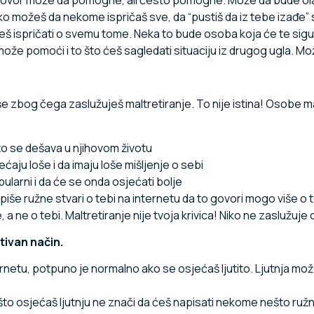
oliko možeš da nekome ispričaš sve, da “pustiš da iz tebe izađe”
š ispričati o svemu tome. Neka to bude osoba koja će te sigurno 
ože pomoći i to što ćeš sagledati situaciju iz drugog ugla. Mož
še zbog čega zaslužuješ maltretiranje. To nije istina! Osobe ma
što se dešava u njihovom životu
ećaju loše i da imaju loše mišljenje o sebi
ularni i da će se onda osjećati bolje
piše ružne stvari o tebi na internetu da to govori mogo više o 
 a ne o tebi. Maltretiranje nije tvoja krivica! Niko ne zaslužuje 
itivan način.
ernetu, potpuno je normalno ako se osjećaš ljutito. Ljutnja mož
o što osjećaš ljutnju ne znači da ćeš napisati nekome nešto ružno