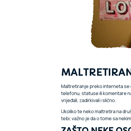
MALTRETIRAN
Maltretiranje preko interneta se d
telefonu, statuse ili komentare na
vrijeđali, zadirkivali i slično.
Ukoliko te neko maltretira na dru
tebi, važno je da o tome sa nekim
ZAŠTO NEKE OS