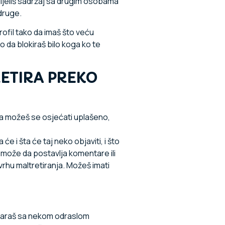
ijeliš sadržaj sa drugim osobama
 druge.
ofil tako da imaš što veću
o da blokiraš bilo koga ko te
RETIRA PREKO
ira možeš se osjećati uplašeno,
e i šta će taj neko objaviti, i što
a može da postavlja komentare ili
vrhu maltretiranja. Možeš imati
govaraš sa nekom odraslom