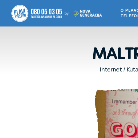
O PLA
TELEF
MALTR
Internet
/
Kuta