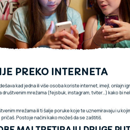
JE PREKO INTERNETA
ešava kad jedna ili više osoba koriste internet, imejl, onlajn 
 društvenim mrežama (fejsbuk, instagram, tviter…) kako bi nekog
štvenim mrežama ili ti šalje poruke koje te uznemiravaju i u koj
 pričaš. Postoje načini kako možeš da se zaštitiš.
OBE MALTRETIRAJU DRUGE PU