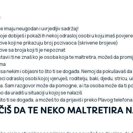
:
 imaju neugodan i uvrjedljiv sadržaj!
je dobiješ i pokaži ih nekoj odrasloj osobi u koju imaš povjer
ve koji ne prikazuju broj pozivaoca (skrivene brojeve)
e sa broja koji ti je nepoznat
tavi i ti ne znaš ko je osoba koja te maltretira, možeš da promij
ima
a nekim i objasni to što ti se događa. Nemoj da pokušavaš da sa
 odrasloj osobi kojoj vjeruješ, roditelju, baki, djedu, stricu, uči
a. Sam razgovor može da pomogne, a i ta osoba može da ti 
o da uradiš u situaciji u kojoj se nalaziš
 što ti se događa, a možeš to da prijaviš i preko Plavog telefona
ČIŠ DA TE NEKO MALTRETIRA 