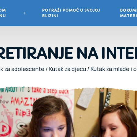
VOM
POTRAŽI POMOĆ U SVOJOJ
DOKUME
ONU
BLIZINI
MATERI
ETIRANJE NA INT
k za adolescente
/
Kutak za djecu
/
Kutak za mlade i 