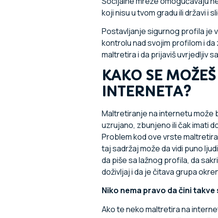
Socijalne mreže omogućavaju neke
koji nisu u tvom gradu ili državi i 
Postavljanje sigurnog profila je
kontrolu nad svojim profilom i da 
maltretira i da prijaviš uvrjedljiv
KAKO SE MOŽEŠ
INTERNETA?
Maltretiranje na internetu može b
uzrujano, zbunjeno ili čak imati do
Problem kod ove vrste maltretiranj
taj sadržaj može da vidi puno lju
da piše sa lažnog profila, da sak
doživljaj i da je čitava grupa okre
Niko nema pravo da čini takve s
Ako te neko maltretira na intern