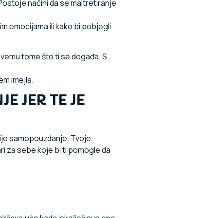
 Postoje načini da se maltretiranje
lnim emocijama ili kako bi pobjegli
 svemu tome što ti se događa. S
em imejla.
E JER TE JE
vačije samopouzdanje. Tvoje
i za sebe koje bi ti pomogle da
akšavajuće kada iskažeš sve ono