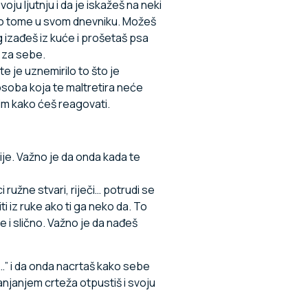
ju ljutnju i da je iskažeš na neki
šeš o tome u svom dnevniku. Možeš
g izađeš iz kuće i prošetaš psa
o za sebe.
te je uznemirilo to što je
 osoba koja te maltretira neće
tim kako ćeš reagovati.
nije. Važno je da onda kada te
ružne stvari, riječi… potrudi se
ti iz ruke ako ti ga neko da. To
be i slično. Važno je da nađeš
o…” i da onda nacrtaš kako sebe
anjanjem crteža otpustiš i svoju