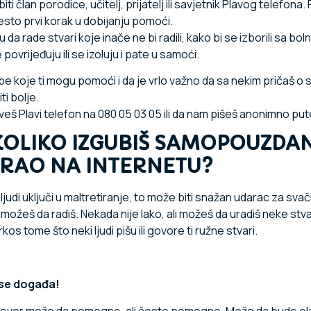
i član porodice, učitelj, prijatelj ili savjetnik Plavog telefona.
esto prvi korak u dobijanju pomoći.
u da rade stvari koje inače ne bi radili, kako bi se izborili sa bo
povrijeđuju ili se izoluju i pate u samoći.
e koje ti mogu pomoći i da je vrlo važno da sa nekim pričaš o
i bolje.
š Plavi telefon na 080 05 03 05 ili da nam pišeš anonimno put
KOLIKO IZGUBIŠ SAMOPOUZDANJ
RAO NA INTERNETU?
e ljudi uključi u maltretiranje, to može biti snažan udarac za s
žeš da radiš. Nekada nije lako, ali možeš da uradiš neke stvar
 tome što neki ljudi pišu ili govore ti ružne stvari.
i se događa!
govor može da pomogne, ali često pomogne. Može da bude ol