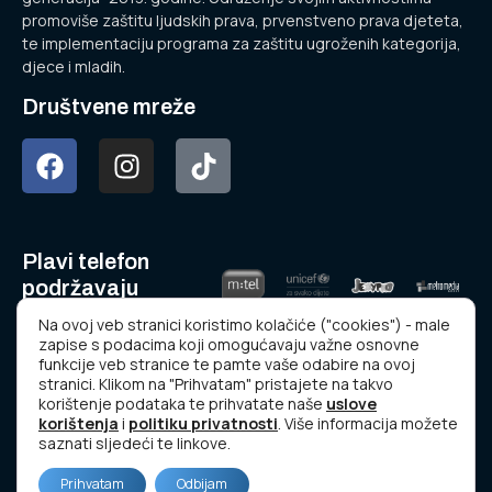
promoviše zaštitu ljudskih prava, prvenstveno prava djeteta,
te implementaciju programa za zaštitu ugroženih kategorija,
djece i mladih.
Društvene mreže
Plavi telefon
podržavaju
Na ovoj veb stranici koristimo kolačiće ("cookies") - male
zapise s podacima koji omogućavaju važne osnovne
funkcije veb stranice te pamte vaše odabire na ovoj
stranici. Klikom na "Prihvatam" pristajete na takvo
korištenje podataka te prihvatate naše
uslove
korištenja
i
politiku privatnosti
. Više informacija možete
www.plavitelefon.ba
saznati sljedeći te linkove.
© Copyright 2023 Udruženje “NOVA GENERACIJA”.
Prihvatam
Odbijam