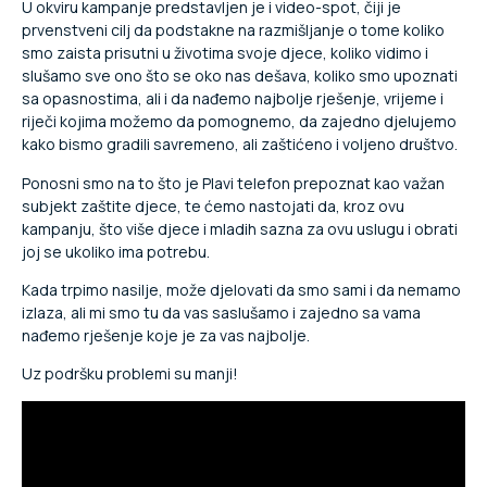
U okviru kampanje predstavljen je i video-spot, čiji je
prvenstveni cilj da podstakne na razmišljanje o tome koliko
smo zaista prisutni u životima svoje djece, koliko vidimo i
slušamo sve ono što se oko nas dešava, koliko smo upoznati
sa opasnostima, ali i da nađemo najbolje rješenje, vrijeme i
riječi kojima možemo da pomognemo, da zajedno djelujemo
kako bismo gradili savremeno, ali zaštićeno i voljeno društvo.
Ponosni smo na to što je Plavi telefon prepoznat kao važan
subjekt zaštite djece, te ćemo nastojati da, kroz ovu
kampanju, što više djece i mladih sazna za ovu uslugu i obrati
joj se ukoliko ima potrebu.
Kada trpimo nasilje, može djelovati da smo sami i da nemamo
izlaza, ali mi smo tu da vas saslušamo i zajedno sa vama
nađemo rješenje koje je za vas najbolje.
Uz podršku problemi su manji!