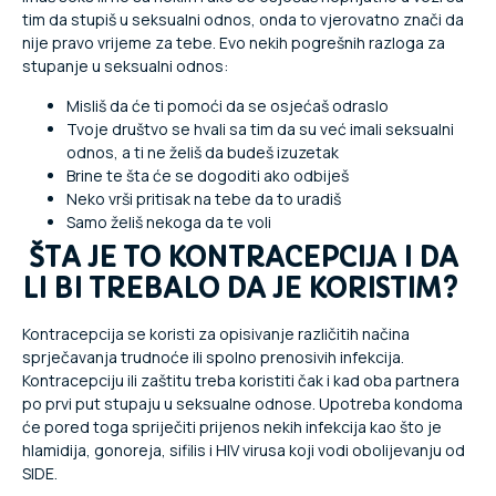
tim da stupiš u seksualni odnos, onda to vjerovatno znači da
nije pravo vrijeme za tebe. Evo nekih pogrešnih razloga za
stupanje u seksualni odnos:
Misliš da će ti pomoći da se osjećaš odraslo
Tvoje društvo se hvali sa tim da su već imali seksualni
odnos, a ti ne želiš da budeš izuzetak
Brine te šta će se dogoditi ako odbiješ
Neko vrši pritisak na tebe da to uradiš
Samo želiš nekoga da te voli
ŠTA JE TO KONTRACEPCIJA I DA
LI BI TREBALO DA JE KORISTIM?
Kontracepcija se koristi za opisivanje različitih načina
sprječavanja trudnoće ili spolno prenosivih infekcija.
Kontracepciju ili zaštitu treba koristiti čak i kad oba partnera
po prvi put stupaju u seksualne odnose. Upotreba kondoma
će pored toga spriječiti prijenos nekih infekcija kao što je
hlamidija, gonoreja, sifilis i HIV virusa koji vodi obolijevanju od
SIDE.