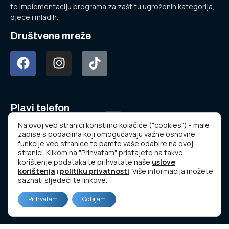
te implementaciju programa za zaštitu ugroženih kategorija,
djece i mladih.
Društvene mreže
Plavi telefon
podržavaju
Na ovoj veb stranici koristimo kolačiće ("cookies") - male
zapise s podacima koji omogućavaju važne osnovne
funkcije veb stranice te pamte vaše odabire na ovoj
stranici. Klikom na "Prihvatam" pristajete na takvo
korištenje podataka te prihvatate naše
uslove
korištenja
i
politiku privatnosti
. Više informacija možete
saznati sljedeći te linkove.
www.plavitelefon.ba
Prihvatam
Odbijam
© Copyright 2023 Udruženje “NOVA GENERACIJA”.