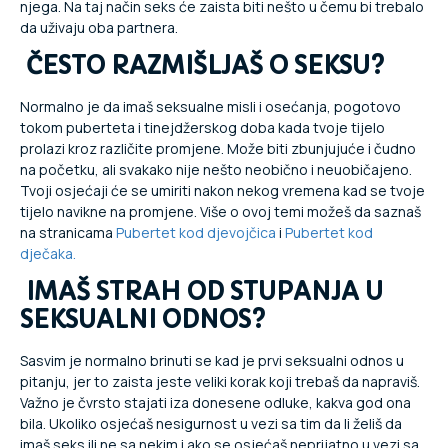
njega. Na taj način seks će zaista biti nešto u čemu bi trebalo
da uživaju oba partnera.
ČESTO RAZMIŠLJAŠ O SEKSU?
Normalno je da imaš seksualne misli i osećanja, pogotovo
tokom puberteta i tinejdžerskog doba kada tvoje tijelo
prolazi kroz različite promjene. Može biti zbunjujuće i čudno
na početku, ali svakako nije nešto neobično i neuobičajeno.
Tvoji osjećaji će se umiriti nakon nekog vremena kad se tvoje
tijelo navikne na promjene. Više o ovoj temi možeš da saznaš
na stranicama
Pubertet kod djevojčica
i
Pubertet kod
dječaka.
IMAŠ STRAH OD STUPANJA U
SEKSUALNI ODNOS?
Sasvim je normalno brinuti se kad je prvi seksualni odnos u
pitanju, jer to zaista jeste veliki korak koji trebaš da napraviš.
Važno je čvrsto stajati iza donesene odluke, kakva god ona
bila. Ukoliko osjećaš nesigurnost u vezi sa tim da li želiš da
imaš seks ili ne sa nekim i ako se osjećaš neprijatno u vezi sa