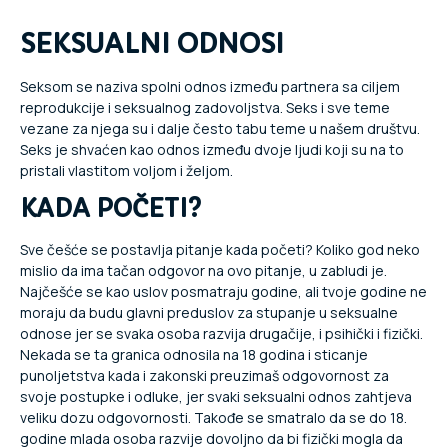
SEKSUALNI ODNOSI
Seksom se naziva spolni odnos između partnera sa ciljem
reprodukcije i seksualnog zadovoljstva. Seks i sve teme
vezane za njega su i dalje često tabu teme u našem društvu.
Seks je shvaćen kao odnos između dvoje ljudi koji su na to
pristali vlastitom voljom i željom.
KADA POČETI?
Sve češće se postavlja pitanje kada početi? Koliko god neko
mislio da ima tačan odgovor na ovo pitanje, u zabludi je.
Najčešće se kao uslov posmatraju godine, ali tvoje godine ne
moraju da budu glavni preduslov za stupanje u seksualne
odnose jer se svaka osoba razvija drugačije, i psihički i fizički.
Nekada se ta granica odnosila na 18 godina i sticanje
punoljetstva kada i zakonski preuzimaš odgovornost za
svoje postupke i odluke, jer svaki seksualni odnos zahtjeva
veliku dozu odgovornosti. Takođe se smatralo da se do 18.
godine mlada osoba razvije dovoljno da bi fizički mogla da