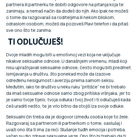
partnera ili partnerku te dobiti odgovore na pitanja koja te
zanimaju, a nemaš način da dođeš do njih. Ako ipak ne možeš
o tome da razgovaraš sa roditeljima ili nekom bliskom,
odraslom osobom, možeš da pozoveš Plavi telefon i da pitaš
sve ono što te zanima.
TI ODLUČUJEŠ!
Dvoje mladih mogu biti u emotivnoj vezi koja ne uključuje
nikakve seksualne odnose. U današnjem vremenu, mladi koji
nisu upražnjavali seksualne odnose, često mogu biti predmet
ismijavanja u društvu, što ponekad može da izazove
određenu nesigurnost i averziju prema samom seksu.
Međutim, iako te društvo u neku ruku “pritišće” ne bi trebalo
da imaš seksualne odnose samo zbog pritiska vršnjaka, jer to
je samo tvoje tijelo, tvoja odluka i tvoj život i ti odlučuješ kada
ćeš uraditi nešto, te je vrlo bitno da stojiš iza svoje odluke.
Seksualni čin treba da je dogovor između osoba koje to žele.
Razgovaraj sa partnerom ili partnerkom o tome, saslušaj i
uvaži ono šta ti ima za reći. Slušanje tuđih emocija i potreba,
važan su dio zdrave seksualne veze. Ono što bi trebalo da ti