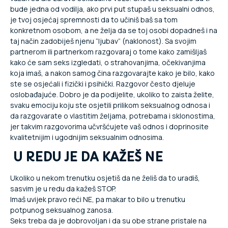
bude jedna od vodilja, ako prvi put stupaš u seksualni odnos,
je tvoj osjećaj spremnosti da to učiniš baš sa tom
konkretnom osobom, a ne želja da se toj osobi dopadneš i na
taj način zadobiješ njenu “ljubav” (naklonost). Sa svojim
partnerom ili partnerkom razgovaraj o tome kako zamišljaš
kako će sam seks izgledati, o strahovanjima, očekivanjima
koja imaš, a nakon samog čina razgovarajte kako je bilo, kako
ste se osjećali i fizički i psihički. Razgovor često djeluje
oslobađajuće. Dobro je da podijelite, ukoliko to zaista želite,
svaku emociju koju ste osjetili prilikom seksualnog odnosa i
da razgovarate o vlastitim željama, potrebama i sklonostima,
jer takvim razgovorima učvršćujete vaš odnos i doprinosite
kvalitetnijim i ugodnijim seksualnim odnosima.
U REDU JE DA KAŽEŠ NE
Ukoliko u nekom trenutku osjetiš da ne želiš da to uradiš,
sasvim je u redu da kažeš STOP.
Imaš uvijek pravo reći NE, pa makar to bilo u trenutku
potpunog seksualnog zanosa.
Seks treba da je dobrovoljan i da su obe strane pristale na