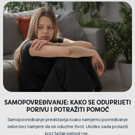
SAMOPOVREĐIVANJE: KAKO SE ODUPRIJETI
PORIVU I POTRAŽITI POMOĆ
Samopovređivanje predstavlja svako namjerno povređivanje
sebe bez namjere da se oduzme život. Ukoliko sada prolaziš
kroz težak period i ne...