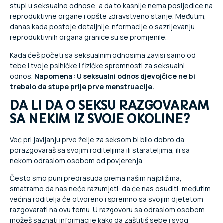
stupi u seksualne odnose, a da to kasnije nema posljedice na
reproduktivne organe i opšte zdravstveno stanje. Međutim,
danas kada postoje detaljnije informacije o sazrijevanju
reproduktivnih organa granice su se promjenile.
Kada ćeš početi sa seksualnim odnosima zavisi samo od
tebe i tvoje psihičke i fizičke spremnosti za seksualni
odnos.
Napomena: U seksualni odnos djevojčice ne bi
trebalo da stupe prije prve menstruacije.
DA LI DA O SEKSU RAZGOVARAM
SA NEKIM IZ SVOJE OKOLINE?
Već pri javljanju prve želje za seksom bi bilo dobro da
porazgovaraš sa svojim roditeljima ili starateljima, ili sa
nekom odraslom osobom od povjerenja.
Često smo puni predrasuda prema našim najbližima,
smatramo da nas neće razumjeti, da će nas osuditi, međutim
većina roditelja će otvoreno i spremno sa svojim djetetom
razgovarati na ovu temu. U razgovoru sa odraslom osobom
možeš saznati informacije kako da zaštitiš sebe i svog