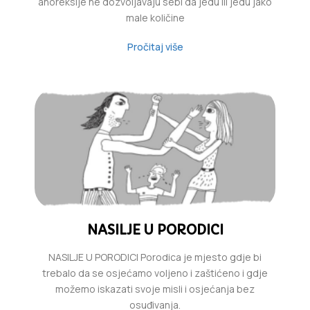
anoreksije ne dozvoljavaju sebi da jedu ili jedu jako
male količine
Pročitaj više
NASILJE U PORODICI
NASILJE U PORODICI Porodica je mjesto gdje bi
trebalo da se osjećamo voljeno i zaštićeno i gdje
možemo iskazati svoje misli i osjećanja bez
osuđivanja.