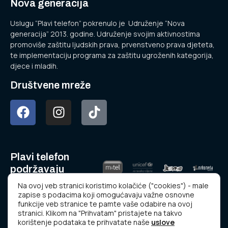
Nova generacija
Uslugu “Plavi telefon” pokrenulo je Udruženje “Nova
generacija” 2013. godine. Udruženje svojim aktivnostima
promoviše zaštitu ljudskih prava, prvenstveno prava djeteta,
te implementaciju programa za zaštitu ugroženih kategorija,
djece i mladih.
Društvene mreže
Plavi telefon
podržavaju
Na ovoj veb stranici koristimo kolačiće ("cookies") - male
zapise s podacima koji omogućavaju važne osnovne
funkcije veb stranice te pamte vaše odabire na ovoj
stranici. Klikom na "Prihvatam" pristajete na takvo
korištenje podataka te prihvatate naše
uslove