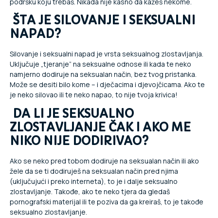
podršku koju trebaš. Nikada nije kasno da kažeš nekome.
ŠTA JE SILOVANJE I SEKSUALNI
NAPAD?
Silovanje i seksualni napad je vrsta seksualnog zlostavljanja.
Uključuje „tjeranje” na seksualne odnose ili kada te neko
namjerno dodiruje na seksualan način, bez tvog pristanka.
Može se desiti bilo kome – i dječacima i djevojčicama. Ako te
je neko silovao ili te neko napao, to nije tvoja krivica!
DA LI JE SEKSUALNO
ZLOSTAVLJANJE ČAK I AKO ME
NIKO NIJE DODIRIVAO?
Ako se neko pred tobom dodiruje na seksualan način ili ako
žele da se ti dodiruješ na seksualan način pred njima
(uključujući i preko interneta), to je i dalje seksualno
zlostavljanje. Takođe, ako te neko tjera da gledaš
pornografski materijal ili te poziva da ga kreiraš, to je takođe
seksualno zlostavljanje.