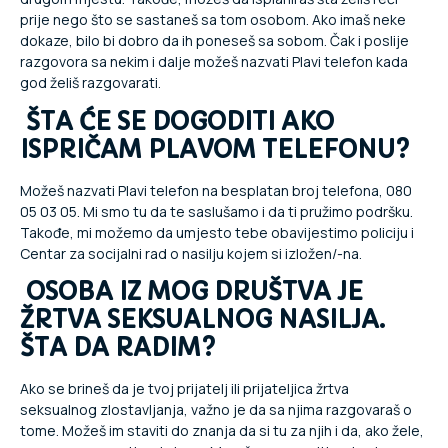
prije nego što se sastaneš sa tom osobom. Ako imaš neke
dokaze, bilo bi dobro da ih poneseš sa sobom. Čak i poslije
razgovora sa nekim i dalje možeš nazvati Plavi telefon kada
god želiš razgovarati.
ŠTA ĆE SE DOGODITI AKO
ISPRIČAM PLAVOM TELEFONU?
Možeš nazvati Plavi telefon na besplatan broj telefona, 080
05 03 05. Mi smo tu da te saslušamo i da ti pružimo podršku.
Takođe, mi možemo da umjesto tebe obavijestimo policiju i
Centar za socijalni rad o nasilju kojem si izložen/-na.
OSOBA IZ MOG DRUŠTVA JE
ŽRTVA SEKSUALNOG NASILJA.
ŠTA DA RADIM?
Ako se brineš da je tvoj prijatelj ili prijateljica žrtva
seksualnog zlostavljanja, važno je da sa njima razgovaraš o
tome. Možeš im staviti do znanja da si tu za njih i da, ako žele,