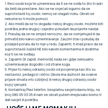
1. Reci osobi koja te uznemirava da ti se ne sviđa to što ti radi i
da želiš da prestane. Ako se ne osjećaš sigurno da se
suprotstaviš toj osobi, nemoj se izlagati riziku. Obrati se
nekome ko ti može pomoći.
2. Ako misliš da se to događa i nekoj drugoj osobi, možete biti
podrška jedna drugoj i zajedno pokušati da prijavite nasilje.
3. Pokušaj da se ne smiješ nervozno, da se osmjehuješ ili da
prihvatiš bilo kakvo uznemiravanje. Zauzmi stav i pokušaj da
pošalješ poruku da to nije u redu. Zapamti, ti imaš pravo da se
suprotstaviš i kažeš NE bilo kakvim komentarima ili dodirima
koji ti se ne sviđaju.
4. Zapamti (ili zapiši, memoriši) kada se i gdje seksualno
uznemiravanje dogodilo i od strane koga.
5. Prijavi to nekoj odrasloj osobi od povjerenja kao što su
nastavnici, pedagozi i slično (škola ima dužnost da ovakve
prijave shvata vrlo ozbiljno) ili nekoj drugoj odrasloj osobi
kojoj vjeruješ.
6. Kontaktiraj Plavi telefon, besplatnu savjetodavnu liniju, na
broj 080 05 03 05 ili nam se obrati putem imejla kako bismo ti
dali savjet ili podršku.