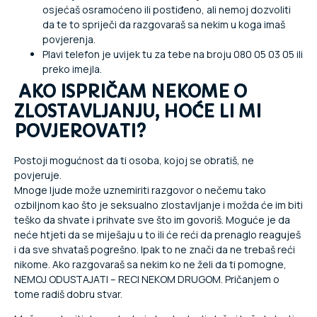
osjećaš osramoćeno ili postiđeno, ali nemoj dozvoliti
da te to spriječi da razgovaraš sa nekim u koga imaš
povjerenja.
Plavi telefon je uvijek tu za tebe na broju 080 05 03 05 ili
preko imejla.
AKO ISPRIČAM NEKOME O
ZLOSTAVLJANJU, HOĆE LI MI
POVJEROVATI?
Postoji mogućnost da ti osoba, kojoj se obratiš, ne
povjeruje.
Mnoge ljude može uznemiriti razgovor o nečemu tako
ozbiljnom kao što je seksualno zlostavljanje i možda će im biti
teško da shvate i prihvate sve što im govoriš. Moguće je da
neće htjeti da se miješaju u to ili će reći da prenaglo reaguješ
i da sve shvataš pogrešno. Ipak to ne znači da ne trebaš reći
nikome. Ako razgovaraš sa nekim ko ne želi da ti pomogne,
NEMOJ ODUSTAJATI – RECI NEKOM DRUGOM. Pričanjem o
tome radiš dobru stvar.