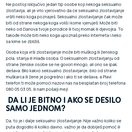
Ne postoji isključivo jedan tip osobe koji nekoga seksualno
zlostavlja, ali je vrlo vjerovatno da će seksualno zlostavljanje
vršiti neko koga poznaješ. Seksualno zlostavljanje čak može
biti od strane nekoga koga voliš i kome vjeruješ. Može biti
neko od članova tvoje porodice ili tvoj momak ili djevojka. To
takođe može biti neko koga upoznaš preko interneta i neko
sa kime se zbližiš.
Osoba koja vrši zlostavljanje može biti muškog ili ženskog
pola, starija ili mlađa osoba. O seksualnom zlostavljanju od
strane ženske osobe se ne govori mnogo, ali ono se ipak
dešava. Bilo kakvo seksualno zlostavljanje, bilo od strane
muškarca ili žene je pogrešno i ako ti se dešava, a Plavi
telefon ti može pomoći nazovi nas na besplatan broj telefona
080 05 03 05, ili nam pošalji mejl.
DA LI JE BITNO I AKO SE DESILO
SAMO JEDNOM?
Da, to je i dalje seksualno zlostavljanje. Nije važno koliko se
puta dogodilo ili koliko davno, važno je da dobiješ pomoć ili