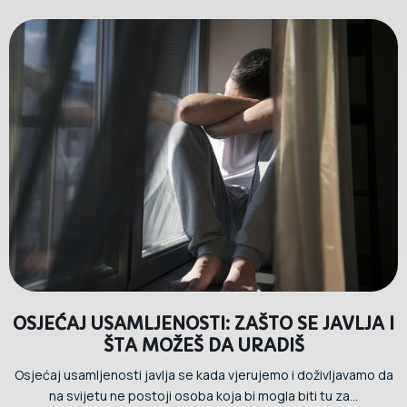
OSJEĆAJ USAMLJENOSTI: ZAŠTO SE JAVLJA I
ŠTA MOŽEŠ DA URADIŠ
Osjećaj usamljenosti javlja se kada vjerujemo i doživljavamo da
na svijetu ne postoji osoba koja bi mogla biti tu za...