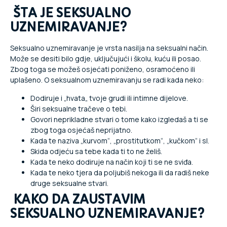
ŠTA JE SEKSUALNO
UZNEMIRAVANJE?
Seksualno uznemiravanje je vrsta nasilja na seksualni način.
Može se desiti bilo gdje, uključujući i školu, kuću ili posao.
Zbog toga se možeš osjećati poniženo, osramoćeno ili
uplašeno. O seksualnom uznemiravanju se radi kada neko:
Dodiruje i „hvata„ tvoje grudi ili intimne dijelove.
Širi seksualne tračeve o tebi.
Govori neprikladne stvari o tome kako izgledaš a ti se
zbog toga osjećaš neprijatno.
Kada te naziva „kurvom“, „prostitutkom“, „kučkom“ i sl.
Skida odjeću sa tebe kada ti to ne želiš.
Kada te neko dodiruje na način koji ti se ne sviđa.
Kada te neko tjera da poljubiš nekoga ili da radiš neke
druge seksualne stvari.
KAKO DA ZAUSTAVIM
SEKSUALNO UZNEMIRAVANJE?