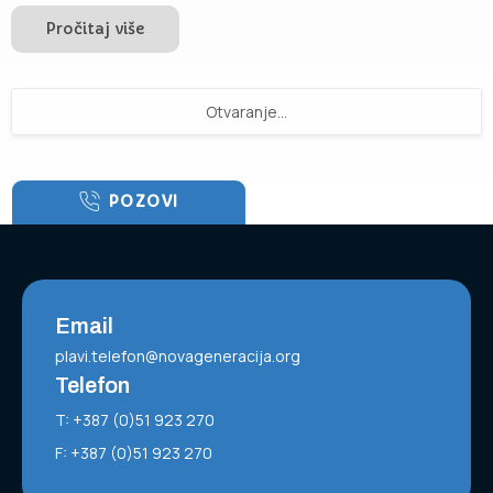
Pročitaj više
Otvaranje...
POZOVI
Email
plavi.telefon@novageneracija.org
Telefon
T: +387 (0)51 923 270
F: +387 (0)51 923 270