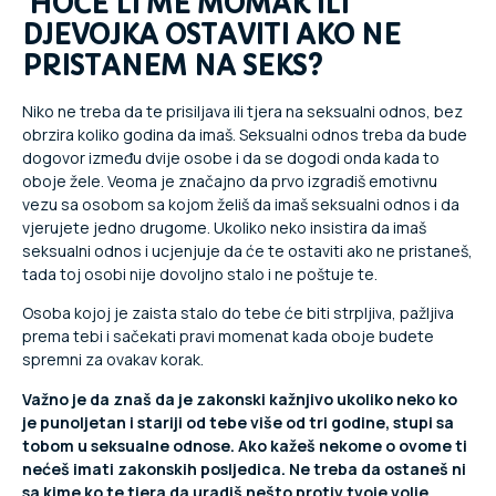
HOĆE LI ME MOMAK ILI
DJEVOJKA OSTAVITI AKO NE
PRISTANEM NA SEKS?
Niko ne treba da te prisiljava ili tjera na seksualni odnos, bez
obrzira koliko godina da imaš. Seksualni odnos treba da bude
dogovor između dvije osobe i da se dogodi onda kada to
oboje žele. Veoma je značajno da prvo izgradiš emotivnu
vezu sa osobom sa kojom želiš da imaš seksualni odnos i da
vjerujete jedno drugome. Ukoliko neko insistira da imaš
seksualni odnos i ucjenjuje da će te ostaviti ako ne pristaneš,
tada toj osobi nije dovoljno stalo i ne poštuje te.
Osoba kojoj je zaista stalo do tebe će biti strpljiva, pažljiva
prema tebi i sačekati pravi momenat kada oboje budete
spremni za ovakav korak.
Važno je da znaš da je zakonski kažnjivo ukoliko neko ko
je punoljetan i stariji od tebe više od tri godine, stupi sa
tobom u seksualne odnose. Ako kažeš nekome o ovome ti
nećeš imati zakonskih posljedica. Ne treba da ostaneš ni
sa kime ko te tjera da uradiš nešto protiv tvoje volje.