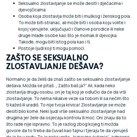
Seksualno zlostavljanje se može desiti i dječacima i
djevojčicama.
Osoba koja zlostavlja može biti i muškog i ženskog pola.
To može biti stranac, ali može biti i osoba koju volite i
kojoj vjerujete, uključujući i članove porodice ili neke
druge mlađe osobe kao što je momak ili djevojka.
Takođe, mogu biti istog pola kao i ti.
Postoje ljudi koji ti mogu pomoći.
ZAŠTO SE SEKSUALNO
ZLOSTAVLJANJE DEŠAVA?
Normalno je da želiš da znaš zašto se seksualno zlostavljanje
dešava. Možda se pitaš: „ Zašto baš ja?“ Ali, kada neko
zlostavlja drugu osobu, on je taj koji je odlučio da će da vrši
zlostavljanje. To nema nikakve veze sa tobom ili sa nečim što
ti kažeš ili uradiš. To nije tvoja krivica! Zlostavljanje se može
desiti bilo kome. Neki ljudi vrše seksualno zlostavljanje nad
drugima jer žele da osjećaju kontrolu ili moć. Oni znaju da to
što rade nije ispravno. To je razlog zbog kojeg ti možda
govore da to treba da čuvaš kao tajnu i tjeraju te da vjeruješ
da je to u redu. To je neka vrsta „ kupovine ćutanja“, odnosno