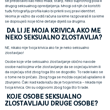
se predstaviti kao neko mlađi, stariji, neko suprotnog pola ili
drugog seksualnog opredjeljenja. Mnogi od njih će koristiti
tuđu fotografiju profila kako bi prikrili svoj pravi identitet.
Veoma je važno da vodiš računa sa kime razgovaraš ili sa kime
se dopisuješ i koje lične detalje dijeliš sa drugima.
DA LI JE MOJA KRIVICA AKO ME
NEKO SEKSUALNO ZLOSTAVLJA?
NE, nikako nije tvoja krivica ako te je neko seksualno
zlostavljao!
Osobe koje vrše seksualno zlostavljanje obično navode
osobe nad kojima vrše zlostavljanje da se osjećaju krivim ili
da osjećaju stid zbog toga što se dogodilo. To rade kako se
o tome ne bi pričalo. Zbog toga se možda osjećaš uplašeno ili
zbunjeno. Čak i kad kada kažu da je tvoja krivica – nikada nije
tvoja krivica. Oni su odgovorni zbog toga što ti rade.
KOJE OSOBE SEKSUALNO
ZLOSTAVLJAJU DRUGE OSOBE?