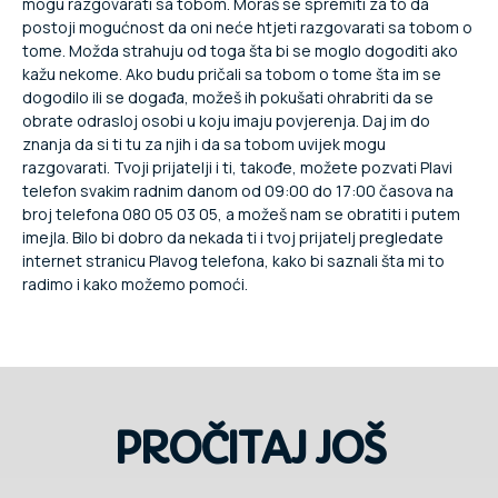
mogu razgovarati sa tobom. Moraš se spremiti za to da
postoji mogućnost da oni neće htjeti razgovarati sa tobom o
tome. Možda strahuju od toga šta bi se moglo dogoditi ako
kažu nekome. Ako budu pričali sa tobom o tome šta im se
dogodilo ili se događa, možeš ih pokušati ohrabriti da se
obrate odrasloj osobi u koju imaju povjerenja. Daj im do
znanja da si ti tu za njih i da sa tobom uvijek mogu
razgovarati. Tvoji prijatelji i ti, takođe, možete pozvati Plavi
telefon svakim radnim danom od 09:00 do 17:00 časova na
broj telefona 080 05 03 05, a možeš nam se obratiti i putem
imejla. Bilo bi dobro da nekada ti i tvoj prijatelj pregledate
internet stranicu Plavog telefona, kako bi saznali šta mi to
radimo i kako možemo pomoći.
PROČITAJ JOŠ