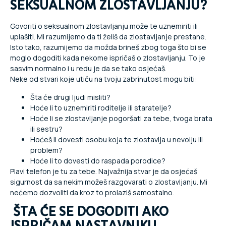
SEKSUALNOM ZLOSTAVLJANJU?
Govoriti o seksualnom zlostavljanju može te uznemiriti ili
uplašiti. Mi razumijemo da ti želiš da zlostavljanje prestane.
Isto tako, razumijemo da možda brineš zbog toga što bi se
moglo dogoditi kada nekome ispričaš o zlostavljanju. To je
sasvim normalno i u redu je da se tako osjećaš.
Neke od stvari koje utiču na tvoju zabrinutost mogu biti:
Šta će drugi ljudi misliti?
Hoće li to uznemiriti roditelje ili staratelje?
Hoće li se zlostavljanje pogoršati za tebe, tvoga brata
ili sestru?
Hoćeš li dovesti osobu koja te zlostavlja u nevolju ili
problem?
Hoće li to dovesti do raspada porodice?
Plavi telefon je tu za tebe. Najvažnija stvar je da osjećaš
sigurnost da sa nekim možeš razgovarati o zlostavljanju. Mi
nećemo dozvoliti da kroz to prolaziš samostalno.
ŠTA ĆE SE DOGODITI AKO