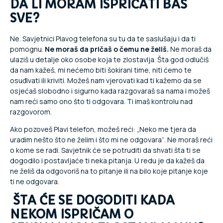
DA LI MORAM ISPRIČATI BAŠ
SVE?
Ne. Savjetnici Plavog telefona su tu da te saslušaju i da ti
pomognu.
Ne moraš da pričaš o čemu ne želiš.
Ne moraš da
ulaziš u detalje oko osobe koja te zlostavlja. Šta god odlučiš
da nam kažeš, mi nećemo biti šokirani time, niti ćemo te
osuđivati ili kriviti. Možeš nam vjerovati kad ti kažemo da se
osjećaš slobodno i sigurno kada razgovaraš sa nama i možeš
nam reći samo ono što ti odgovara. Ti imaš kontrolu nad
razgovorom.
Ako pozoveš Plavi telefon, možeš reći: „Neko me tjera da
uradim nešto što ne želim i što mi ne odgovara“. Ne moraš reći
o kome se radi. Savjetnik će se potruditi da shvati šta ti se
dogodilo i postavljaće ti neka pitanja. U redu je da kažeš da
ne želiš da odgovoriš na to pitanje ili na bilo koje pitanje koje
ti ne odgovara.
ŠTA ĆE SE DOGODITI KADA
NEKOM ISPRIČAM O