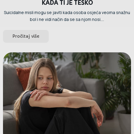
KADA TI JE TEŠKO
Suicidalne misli mogu se javiti kada osoba osjeća veoma snažnu
bol i ne vidi način da se sa njom nosi....
Pročitaj više