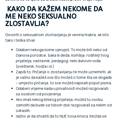
KAKO DA KAŽEM NEKOME DA
ME NEKO SEKSUALNO
ZLOSTAVLJA?
Govoriti o seksualnom zlostavljanju je veoma hrabra, ali isto
tako i teška stvar.
Odaberi nekoga kome vjeruješ. To može biti neko od
članova porodice, baka ili deda, komšija, roditelji tvog
prijatelja, nastavnik, pedagog, neki duhovni vođa
(sveštenik, hodža i sl.)
Zapiši to. Pričanje o zlostavljanju te može uznemiriti, ali
je važno da kažeš sve što možeš o tome šta se događa
– umjesto pričanja, to sve možeš napisati poput pisma.
Odaberi vrijeme kada u privatnosti možeš razgovarati
sa osobom od povjerenja.
Ako imaš nekog bliskog prijatelja, možeš tu osobu
zamoliti da bude sa tobom dok razgovaraš sa nekim od
odraslih.
Važno je da shvatiš da to NIJE tvoja krivica. Možda se