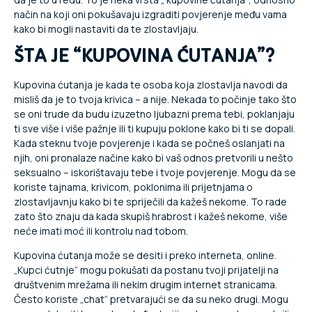
način na koji oni pokušavaju izgraditi povjerenje među vama
kako bi mogli nastaviti da te zlostavljaju.
ŠTA JE “KUPOVINA ĆUTANJA”?
Kupovina ćutanja je kada te osoba koja zlostavlja navodi da
misliš da je to tvoja krivica – a nije. Nekada to počinje tako što
se oni trude da budu izuzetno ljubazni prema tebi, poklanjaju
ti sve više i više pažnje ili ti kupuju poklone kako bi ti se dopali.
Kada steknu tvoje povjerenje i kada se počneš oslanjati na
njih, oni pronalaze načine kako bi vaš odnos pretvorili u nešto
seksualno – iskorištavaju tebe i tvoje povjerenje. Mogu da se
koriste tajnama, krivicom, poklonima ili prijetnjama o
zlostavljavnju kako bi te spriječili da kažeš nekome. To rade
zato što znaju da kada skupiš hrabrost i kažeš nekome, više
neće imati moć ili kontrolu nad tobom.
Kupovina ćutanja može se desiti i preko interneta, online.
„Kupci ćutnje“ mogu pokušati da postanu tvoji prijatelji na
društvenim mrežama ili nekim drugim internet stranicama.
Često koriste „chat“ pretvarajući se da su neko drugi. Mogu