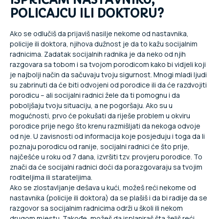
ISPRIČAM NASTAVNIKU,
POLICAJCU ILI DOKTORU?
Ako se odlučiš da prijaviš nasilje nekome od nastavnika,
policije ili doktora, njihova dužnost je da to kažu socijalnim
radnicima. Zadatak socijalnih radnika je da neko od njih
razgovara sa tobom i sa tvojom porodicom kako bi vidjeli koji
je najbolji način da sačuvaju tvoju sigurnost. Mnogi mladi ljudi
su zabrinuti da će biti odvojeni od porodice ili da će razdvojiti
porodicu – ali socijalni radnici žele da ti pomognu i da
poboljšaju tvoju situaciju, a ne pogoršaju. Ako su u
mogućnosti, prvo će pokušati da riješe problem u okviru
porodice prije nego što krenu razmišljati da nekoga odvoje
od nje. U zavisnosti od informacija koje posjeduju i toga da li
poznaju porodicu od ranije, socijalni radnici će što prije,
najčešće u roku od 7 dana, izvršiti tzv. provjeru porodice. To
znači da će socijalni radnici doći da porazgovaraju sa tvojim
roditeljima ili starateljima.
Ako se zlostavljanje dešava u kući, možeš reći nekome od
nastavnika (policije ili doktora) da se plašiš i da bi radije da se
razgovor sa socijalnim radnicima održi u školi ili nekom
drugom mjestu. Takođe, možeš da isplaniraš šta želiš reći