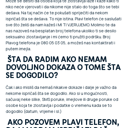
Može se desiti da osoba koja te zlostavlja laže i kaže kako ti
niko neće vjerovati i da nikome nije stalo do toga što se tebi
dešava. Na taj način će te pokušati spriječiti da nekom
ispričaš šta se dešava. To nije istina. Plavi telefon će saslušati
sve što želiš da nam kažeš i MI TI VJERUJEMO. Molimo te da
nas nazoveš na besplatan broj telefona ukoliko ti se desilo
seksualno zlostavljanje i mi ćemo ti pružiti podršku. Broj
Plavog telefona je 080 05 03 05, a možeš nas kontaktirati i
putem imejla.
ŠTA DA RADIM AKO NEMAM
DOVOLJNO DOKAZA O TOME ŠTA
SE DOGODILO?
Čak i ako misliš da nemaš nikakve dokaze i dalje je važno da
nekome ispričaš šta se dogodilo. Ako si u mogućnosti,
sačuvaj neke slike, SMS poruke, imejlove ili druge poruke od
osobe koja te zlostavlja i podatke o vremenu kada se to
dogodilo (datum, vrijeme i sl.)
AKO POZOVEM PLAVI TELEFON,