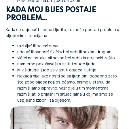
Plavi telefon na broj 080 05 03 05.
KADA MOJ BIJES POSTAJE
PROBLEM…
Kada se osjećaš bijesno i ljutito, to može postati problem u
sljedećim situacijama:
razbijaš ili bacaš stvari
udaraš ili nanosiš fizičku bol sebi ili nekom drugom
vičeš na ostale, ali ne možeš sebi da objasniš zašto
namjerno pokušavaš razljutiti druge ljude
kriviš druge ljude za vlastiti osjećaj ljutnje
Nekada nije lako nositi se sa ljutnjom, posebno zato
što zbog bijesa koji osjećamo, nismo u stanju da
razmišljamo ispravno. Važno je u tim momentima
razmišljati o prijašnjim situacijama u kojima smo se
uspješno izborili sa bijesom.