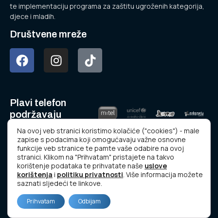
te implementaciju programa za zaštitu ugroženih kategorija,
djece i mladih.
Društvene mreže
Plavi telefon
podržavaju
Na ovoj veb stranici koristimo kolačiće ("cookies") - male
zapise s podacima koji omogućavaju važne osnovne
funkcije veb stranice te pamte vaše odabire na ovoj
stranici. Klikom na "Prihvatam" pristajete na takvo
korištenje podataka te prihvatate naše
uslove
korištenja
i
politiku privatnosti
. Više informacija možete
www.plavitelefon.ba
saznati sljedeći te linkove.
© Copyright 2023 Udruženje “NOVA GENERACIJA”.
Prihvatam
Odbijam