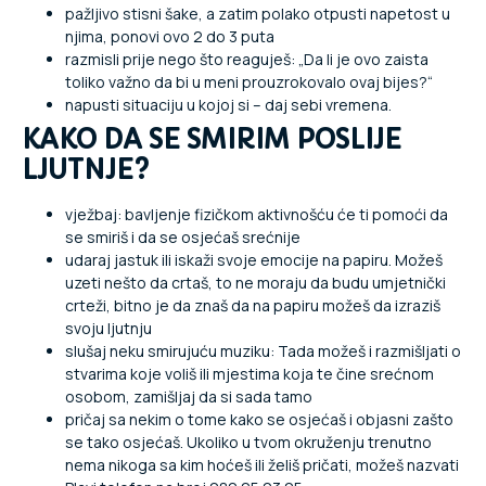
pažljivo stisni šake, a zatim polako otpusti napetost u
njima, ponovi ovo 2 do 3 puta
razmisli prije nego što reaguješ: „Da li je ovo zaista
toliko važno da bi u meni prouzrokovalo ovaj bijes?“
napusti situaciju u kojoj si – daj sebi vremena.
KAKO DA SE SMIRIM POSLIJE
LJUTNJE?
vježbaj: bavljenje fizičkom aktivnošću će ti pomoći da
se smiriš i da se osjećaš srećnije
udaraj jastuk ili iskaži svoje emocije na papiru. Možeš
uzeti nešto da crtaš, to ne moraju da budu umjetnički
crteži, bitno je da znaš da na papiru možeš da izraziš
svoju ljutnju
slušaj neku smirujuću muziku: Tada možeš i razmišljati o
stvarima koje voliš ili mjestima koja te čine srećnom
osobom, zamišljaj da si sada tamo
pričaj sa nekim o tome kako se osjećaš i objasni zašto
se tako osjećaš. Ukoliko u tvom okruženju trenutno
nema nikoga sa kim hoćeš ili želiš pričati, možeš nazvati