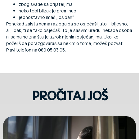
zbog svađe sa prijateljima
neko tebi blizak je preminuo
jednostavno imaš „loš dan“
Ponekad zaista nema razloga da se osjećaš ljuto ili bijesno,
ali, ipak, ti se tako osjećaš. To je sasvim uredu, nekada osoba
ni sama ne zna šta je uzrok njenim osjećanjima. Ukoliko
poželiš da porazgovaraš sa nekim o tome, možeš pozvati
Plavi telefon na 080 05 03 05.
PROČITAJ JOŠ