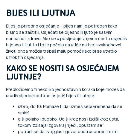
BIJES ILI LJUTNJA
Bijes je prirodno osjećanje – bijes nam je potreban kako
bismo se zaštitili. Osjećati se bijesno ili ljuto je sasvim
normalno i zdravo. Ako se u posljednje vrijeme često osjećaš
bijesno ili ljutito i to je počelo da utiče na tvoj svakodnevni
život, onda možda trebaš malu pomoć kako bi se utvrdio
uzrok tih osjećanja.
KAKO SE NOSITI SA OSJEĆAJEM
LJUTNJE?
Predložićemo ti nekoliko jednostavnih koraka koje možeš da
uradiš sljedeći put kad osjetiš bijes ili ljutnju:
izbroj do 10: Pomaže ti da uzmeš sebi vremena da se
smiriš
diši polako i duboko: Udiši kroz nos i izdiši kroz usta,
tokom izdisaja izgovaraj riječi „opuštam se“
potrudi se da tvoj glas i govor budu usporeni i mirni