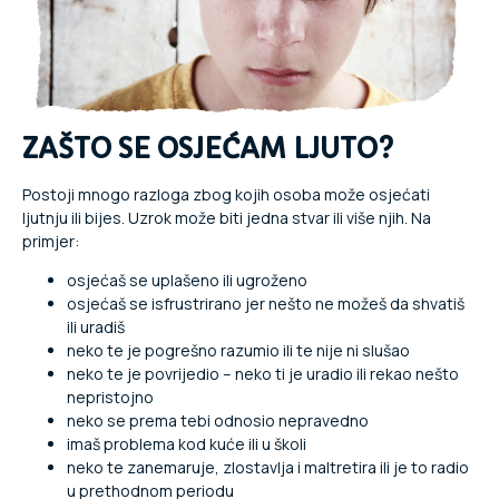
ZAŠTO SE OSJEĆAM LJUTO?
Postoji mnogo razloga zbog kojih osoba može osjećati
ljutnju ili bijes. Uzrok može biti jedna stvar ili više njih. Na
primjer:
osjećaš se uplašeno ili ugroženo
osjećaš se isfrustrirano jer nešto ne možeš da shvatiš
ili uradiš
neko te je pogrešno razumio ili te nije ni slušao
neko te je povrijedio – neko ti je uradio ili rekao nešto
nepristojno
neko se prema tebi odnosio nepravedno
imaš problema kod kuće ili u školi
neko te zanemaruje, zlostavlja i maltretira ili je to radio
u prethodnom periodu